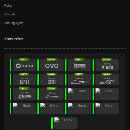
Poker
E-Sports
Sabung Ayam
Komunitas