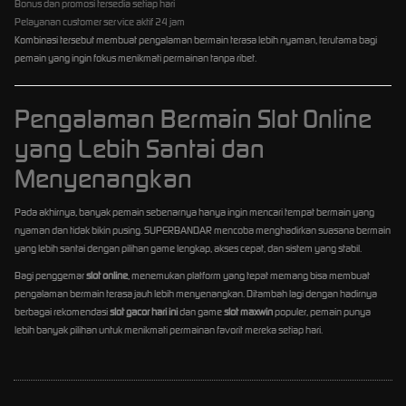
Bonus dan promosi tersedia setiap hari
Pelayanan customer service aktif 24 jam
Kombinasi tersebut membuat pengalaman bermain terasa lebih nyaman, terutama bagi
pemain yang ingin fokus menikmati permainan tanpa ribet.
Pengalaman Bermain Slot Online
yang Lebih Santai dan
Menyenangkan
Pada akhirnya, banyak pemain sebenarnya hanya ingin mencari tempat bermain yang
nyaman dan tidak bikin pusing. SUPERBANDAR mencoba menghadirkan suasana bermain
yang lebih santai dengan pilihan game lengkap, akses cepat, dan sistem yang stabil.
Bagi penggemar
slot online
, menemukan platform yang tepat memang bisa membuat
pengalaman bermain terasa jauh lebih menyenangkan. Ditambah lagi dengan hadirnya
berbagai rekomendasi
slot gacor hari ini
dan game
slot maxwin
populer, pemain punya
lebih banyak pilihan untuk menikmati permainan favorit mereka setiap hari.