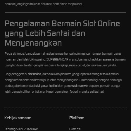
pemain yang ingin fokus menikmati permainan tanpa ribet.
Pengalaman Bermain Slot Online
yang Lebih Santai dan
Menyenangkan
Pada akhirnya, banyak pemain sebenarnya hanya ingin mencari tempat bermain yang
nyaman dan tidak bikin pusing. SUPERBANDAR mencoba menghadirkan suasana bermain
yang lebih santai dengan pilihan game lengkap, akses cepat, dan sistem yang stabil.
Bagi penggemar
slot online
, menemukan platform yang tepat memang bisa membuat
pengalaman bermain terasa jauh lebih menyenangkan. Ditambah lagi dengan hadirnya
berbagai rekomendasi
slot gacor hari ini
dan game
slot maxwin
populer, pemain punya
lebih banyak pilihan untuk menikmati permainan favorit mereka setiap hari.
Kebijaksanaan
Platform
Tentang SUPERBANDAR
Promosi