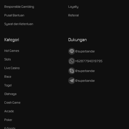
Responsible Gambling
Loyalty
Pusat Bantuan
Referral
Syarat dan Ketentuan
Kategori
Dukungan
Hot Games
@superbandar
Slots
+6287794019795
Live Casino
@superbandar
Race
@superbandar
Togel
Olahraga
Crash Game
Arcade
Poker
E-Sports