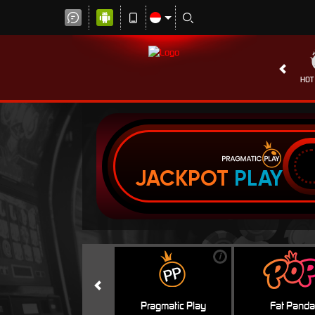
HOT
JACKPOT
PLAY
i
Pragmatic Play
Fat Pand