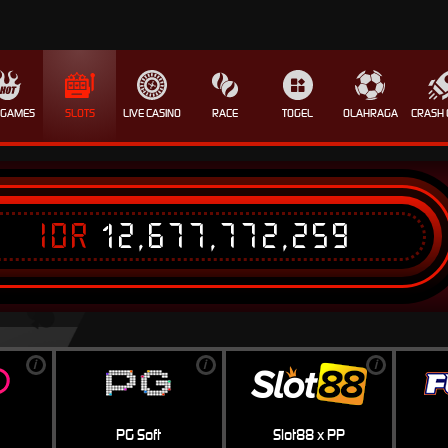
 GAMES
SLOTS
LIVE CASINO
RACE
TOGEL
OLAHRAGA
CRASH
IDR
12,677,772,259
i
i
i
a
PG Soft
Slot88 x PP