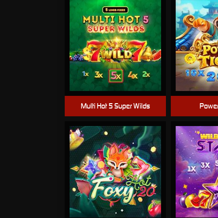
Multi Hot 5 Super Wilds
Power