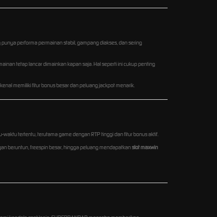
 punya performa permainan stabil, gampang diakses, dan sering
an tetap lancar dimainkan kapan saja. Hal seperti ini cukup penting
kenal memiliki fitur bonus besar dan peluang jackpot menarik.
-waktu tertentu, terutama game dengan RTP tinggi dan fitur bonus aktif.
n beruntun, freespin besar, hingga peluang mendapatkan
slot maxwin