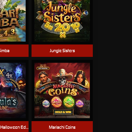
Simba
Jungle Sisters
Dracula's Fortune Halloween Edition
Mariachi Coins