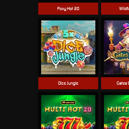
Foxy Hot 20
WildM
Dice Jungle
Gates 