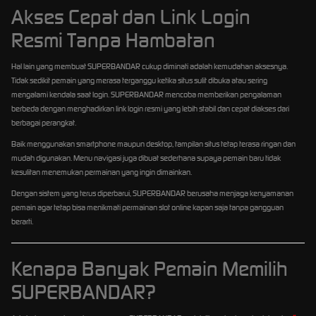
Akses Cepat dan Link Login
Resmi Tanpa Hambatan
Hal lain yang membuat SUPERBANDAR cukup diminati adalah kemudahan aksesnya.
Tidak sedikit pemain yang merasa terganggu ketika situs sulit dibuka atau sering
mengalami kendala saat login. SUPERBANDAR mencoba memberikan pengalaman
berbeda dengan menghadirkan link login resmi yang lebih stabil dan cepat diakses dari
berbagai perangkat.
Baik menggunakan smartphone maupun desktop, tampilan situs tetap terasa ringan dan
mudah digunakan. Menu navigasi juga dibuat sederhana supaya pemain baru tidak
kesulitan menemukan permainan yang ingin dimainkan.
Dengan sistem yang terus diperbarui, SUPERBANDAR berusaha menjaga kenyamanan
pemain agar tetap bisa menikmati permainan slot online kapan saja tanpa gangguan
berarti.
Kenapa Banyak Pemain Memilih
SUPERBANDAR?