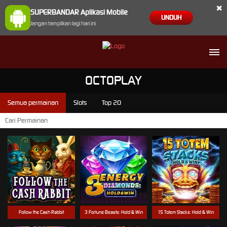
×
SUPERBANDAR Aplikasi Mobile
UNDUH
Jangan tampilkan lagi hari ini
OCTOPLAY
Semua permainan
Slots
Top 20
Follow the Cash Rabbit
3 Fortune Beasts: Hold & Win
15 Totem Stacks: Hold & Win