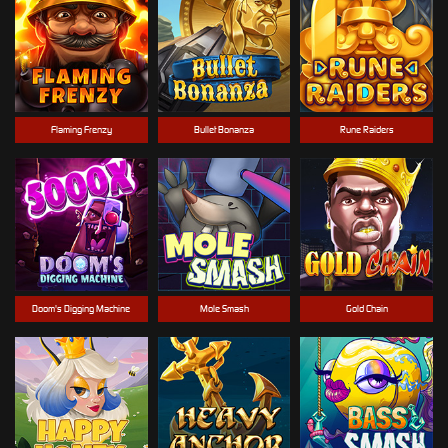
Flaming Frenzy
Bullet Bonanza
Rune Raiders
Doom's Digging Machine
Mole Smash
Gold Chain