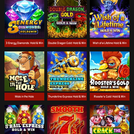
3 Energy Diamonds: Hold & Win
Double Dragon Gold: Hold & Win
Wish of a Lifetime Hold & Win
Mole in the Hole
Thunderline Express Hold & Win
Rooster's Gold: Hold & Win