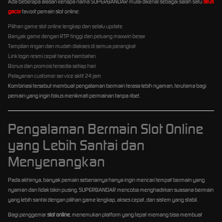
Ada beberapa alasan kenapa nama SUPERBANDAR mulai dikenal sebagai salah satu
situs
gacor
favorit pemain slot online:
Pilihan game slot online lengkap dan selalu update
Banyak game dengan RTP tinggi dan peluang maxwin besar
Tampilan ringan dan mudah diakses di semua perangkat
Link login resmi cepat tanpa hambatan
Bonus dan promosi tersedia setiap hari
Pelayanan customer service aktif 24 jam
Kombinasi tersebut membuat pengalaman bermain terasa lebih nyaman, terutama bagi
pemain yang ingin fokus menikmati permainan tanpa ribet.
Pengalaman Bermain Slot Online
yang Lebih Santai dan
Menyenangkan
Pada akhirnya, banyak pemain sebenarnya hanya ingin mencari tempat bermain yang
nyaman dan tidak bikin pusing. SUPERBANDAR mencoba menghadirkan suasana bermain
yang lebih santai dengan pilihan game lengkap, akses cepat, dan sistem yang stabil.
Bagi penggemar
slot online
, menemukan platform yang tepat memang bisa membuat