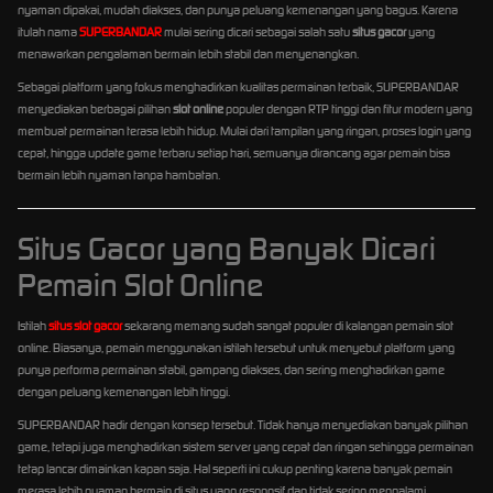
nyaman dipakai, mudah diakses, dan punya peluang kemenangan yang bagus. Karena
itulah nama
SUPERBANDAR
mulai sering dicari sebagai salah satu
situs gacor
yang
menawarkan pengalaman bermain lebih stabil dan menyenangkan.
Sebagai platform yang fokus menghadirkan kualitas permainan terbaik, SUPERBANDAR
menyediakan berbagai pilihan
slot online
populer dengan RTP tinggi dan fitur modern yang
membuat permainan terasa lebih hidup. Mulai dari tampilan yang ringan, proses login yang
cepat, hingga update game terbaru setiap hari, semuanya dirancang agar pemain bisa
bermain lebih nyaman tanpa hambatan.
Situs Gacor yang Banyak Dicari
Pemain Slot Online
Istilah
situs slot gacor
sekarang memang sudah sangat populer di kalangan pemain slot
online. Biasanya, pemain menggunakan istilah tersebut untuk menyebut platform yang
punya performa permainan stabil, gampang diakses, dan sering menghadirkan game
dengan peluang kemenangan lebih tinggi.
SUPERBANDAR hadir dengan konsep tersebut. Tidak hanya menyediakan banyak pilihan
game, tetapi juga menghadirkan sistem server yang cepat dan ringan sehingga permainan
tetap lancar dimainkan kapan saja. Hal seperti ini cukup penting karena banyak pemain
merasa lebih nyaman bermain di situs yang responsif dan tidak sering mengalami