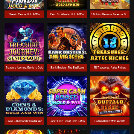
Shaolin Panda: Hold & Win
Cash On Wheels: Hold & Win
3 Golden Baskets: Treasure Tides
Treasure Journey: Genie`s Gold
Bank Busters: The Big Score
12 Treasures: Aztec Riches
Coins & Diamonds: Hold & Win
Super Cash Boost: Hold & Win
Buffalo Blaze: Wild Wealth