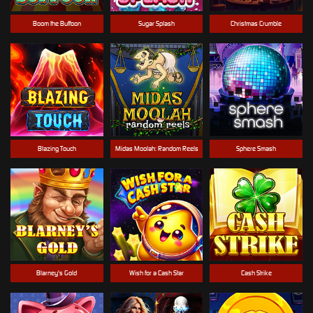
Boom the Buffoon
Sugar Splash
Christmas Crumble
Blazing Touch
Midas Moolah: Random Reels
Sphere Smash
Blarney's Gold
Wish for a Cash Star
Cash Strike