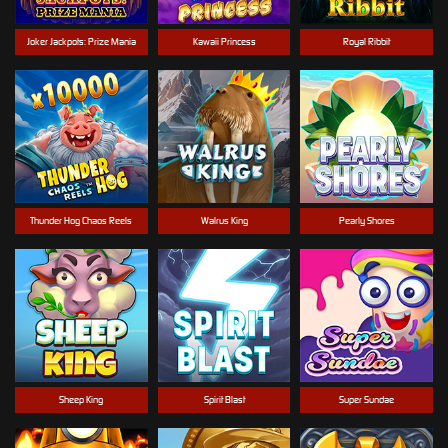
Joker Jackpots: Prize Mania
Kawaii Princess
Royal Ribbit
Thunder Hog Chaos Reels
Walrus King
Pearly Shores
Sheep King
Spirit Blast
Super Sundae