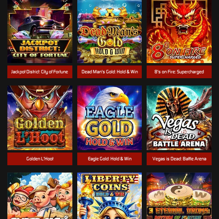
Jackpot District: City of Fortune
Dead Man's Gold: Hold & Win
8's on Fire: Supercharged
Golden L'Hoot
Eagle Gold: Hold & Win
Vegas is Dead: Battle Arena