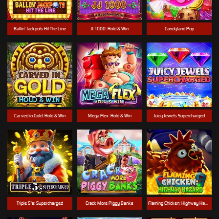
Ballin' Jackpots Hit The Line
JJ 1000: Hold & Win
Candyland Pop
Carved in Gold: Hold & Win
Mega Flex: Hold & Win
Juicy Jewels Supercharged
Triple 5's: Supercharged
Crack More Piggy Banks
Flaming Chicken: Highway Hazard