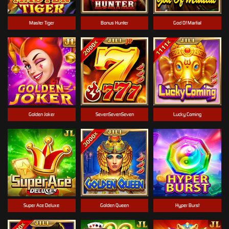
Master Tiger
Bonus Hunter
God Of Martial
Golden Joker
SevenSevenSeven
Lucky Coming
Super Ace Deluxe
Golden Queen
Hyper Burst