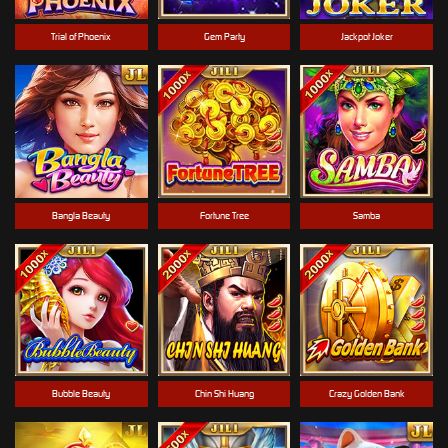
Trial of Phoenix
Gem Party
Jackpot Joker
Bangla Beauty
Fortune Tree
Samba
Bubble Beauty
Chin Shi Huang
Crazy Golden Bank