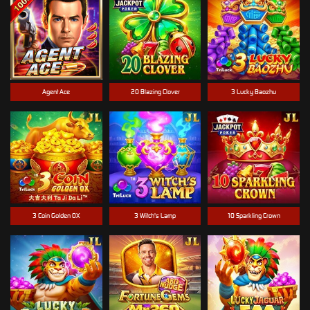
Agent Ace
20 Blazing Clover
3 Lucky Baozhu
3 Coin Golden OX
3 Witch's Lamp
10 Sparkling Crown