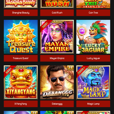
Shanghai Beauty
Gold Rush
Coin Tree
Treasure Quest
Mayan Empire
Lucky Jaguar
XiYangYang
Dabanggg
Magic Lamp