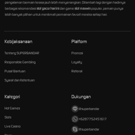
pengalaman bermain terasa jauh lebih menyenangkan. Ditambah lagi dengan hadirnya
berbagai rekomendasi
slot gacor hari ini
dan game
slot maxwin
populer, pemain punya
lebih banyak pilihan untuk menikmati permainan favorit mereka setiap hari.
Kebijaksanaan
Platform
Tentang SUPERBANDAR
Promosi
Responsible Gambling
Loyalty
Pusat Bantuan
Referral
Syarat dan Ketentuan
Kategori
Dukungan
Hot Games
@superbandar
Slots
+6287752451617
Live Casino
@superbandar