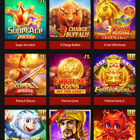
Super Ace Joker
3 Charge Buffalo
3 Coin Wild Horse
Roma X Deluxe
Fortune Coins
Fortune Gems 2