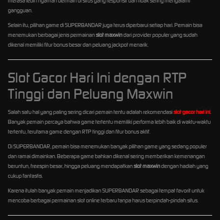
merasa lebih nyaman bermain di situs yang responsif dan tidak sering mengalami
gangguan.
Selain itu, pilihan game di SUPERBANDAR juga terus diperbarui setiap hari. Pemain bisa
menemukan berbagai jenis permainan
slot maxwin
dari provider populer yang sudah
dikenal memiliki fitur bonus besar dan peluang jackpot menarik.
Slot Gacor Hari Ini dengan RTP
Tinggi dan Peluang Maxwin
Salah satu hal yang paling sering dicari pemain tentu adalah rekomendasi
slot gacor hari ini
.
Banyak pemain percaya bahwa game tertentu memiliki performa lebih baik di waktu-waktu
tertentu, terutama game dengan RTP tinggi dan fitur bonus aktif.
Di SUPERBANDAR, pemain bisa menemukan banyak pilihan game yang sedang populer
dan ramai dimainkan. Beberapa game bahkan dikenal sering memberikan kemenangan
beruntun, freespin besar, hingga peluang mendapatkan
slot maxwin
dengan hadiah yang
cukup fantastis.
Karena itulah banyak pemain menjadikan SUPERBANDAR sebagai tempat favorit untuk
mencoba berbagai permainan slot online terbaru tanpa harus berpindah-pindah situs.