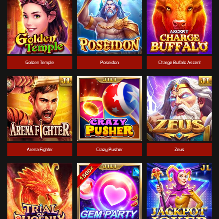
Golden Temple
Poseidon
Charge Buffalo Ascent
Arena Fighter
Crazy Pusher
Zeus