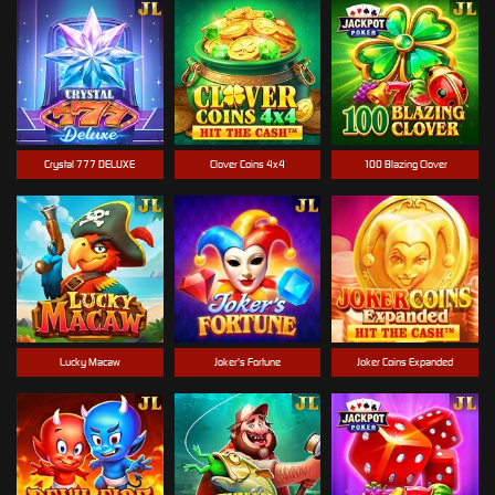
Crystal 777 DELUXE
Clover Coins 4x4
100 Blazing Clover
Lucky Macaw
Joker's Fortune
Joker Coins Expanded