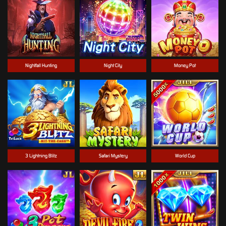
Nightfall Hunting
Night City
Money Pot
3 Lightning Blitz
Safari Mystery
World Cup