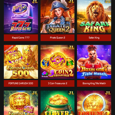
Rapid Gems 777
Pirate Queen 2
Safari King
FORTUNE GARUDA 500
3 Coin Treasures 2
Boxing King Title Match