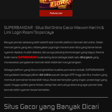
Fortune Lion
SUPERBANDAR - Situs Slot Online Gacor Maxwin Hari Ini &
Link Login Resmi Terpercaya
Banyak pemain sekarang lebih selektif saat memilih platform bermain slot online. Selain
mencari game yang seru, kebanyakan juga ingin menemukan situs yang benar-benar
nyaman dipakai, mudah diakses, dan punya peluang kemenangan yang bagus. Karena
itulah nama
SUPERBANDAR
mulai sering dicari sebagai salah satu
situs gacor
yang
menawarkan pengalaman bermain lebih stabil dan menyenangkan.
Sebagai platform yang fokus menghadirkan kualitas permainan terbaik, SUPERBANDAR
menyediakan berbagai pilihan
slot online
populer dengan RTP tinggi dan fitur modern yang
membuat permainan terasa lebih hidup. Mulai dari tampilan yang ringan, proses login yang
cepat, hingga update game terbaru setiap hari, semuanya dirancang agar pemain bisa
bermain lebih nyaman tanpa hambatan.
Situs Gacor yang Banyak Dicari