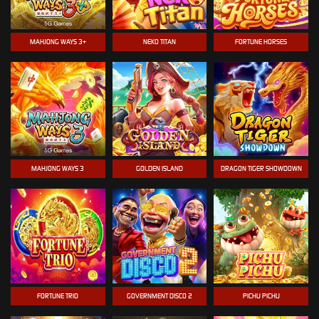
MAHJONG WAYS 3+
NEKO TITAN
FORTUNE HORSES
MAHJONG WAYS 3
GOLDEN ISLAND
DRAGON TIGER SHOWDOWN
FORTUNE TRIO
GOVERNMENT DISCO 2
PICHU PICHU