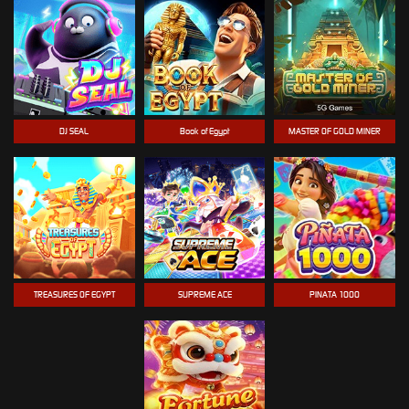
DJ SEAL
Book of Egypt
MASTER OF GOLD MINER
TREASURES OF EGYPT
SUPREME ACE
PINATA 1000