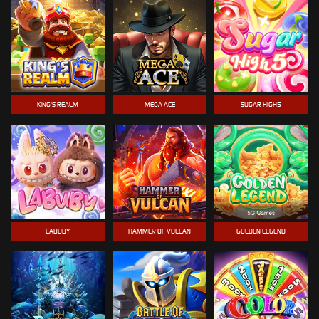
KING'S REALM
MEGA ACE
SUGAR HIGH5
LABUBY
HAMMER OF VULCAN
GOLDEN LEGEND