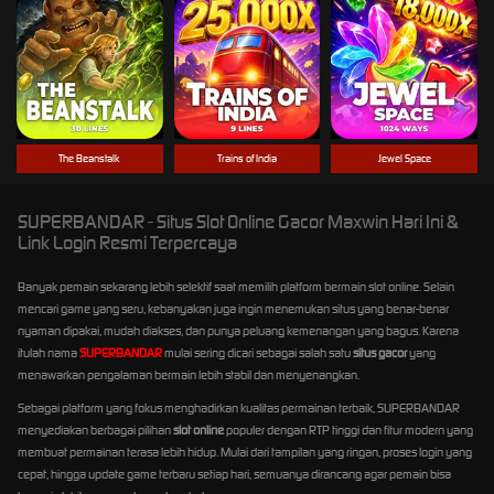
The Beanstalk
Trains of India
Jewel Space
SUPERBANDAR - Situs Slot Online Gacor Maxwin Hari Ini &
Link Login Resmi Terpercaya
Banyak pemain sekarang lebih selektif saat memilih platform bermain slot online. Selain
mencari game yang seru, kebanyakan juga ingin menemukan situs yang benar-benar
nyaman dipakai, mudah diakses, dan punya peluang kemenangan yang bagus. Karena
itulah nama
SUPERBANDAR
mulai sering dicari sebagai salah satu
situs gacor
yang
menawarkan pengalaman bermain lebih stabil dan menyenangkan.
Sebagai platform yang fokus menghadirkan kualitas permainan terbaik, SUPERBANDAR
menyediakan berbagai pilihan
slot online
populer dengan RTP tinggi dan fitur modern yang
membuat permainan terasa lebih hidup. Mulai dari tampilan yang ringan, proses login yang
cepat, hingga update game terbaru setiap hari, semuanya dirancang agar pemain bisa