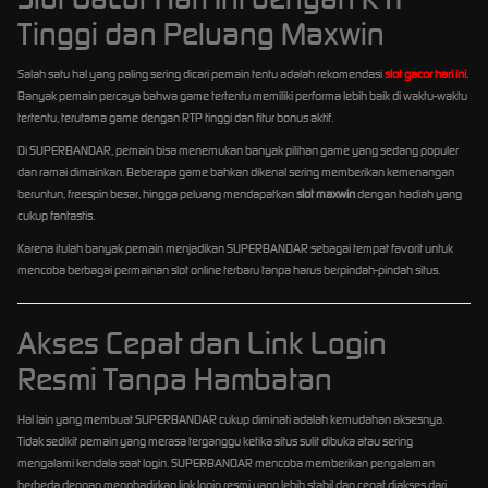
Tinggi dan Peluang Maxwin
Salah satu hal yang paling sering dicari pemain tentu adalah rekomendasi
slot gacor hari ini
.
Banyak pemain percaya bahwa game tertentu memiliki performa lebih baik di waktu-waktu
tertentu, terutama game dengan RTP tinggi dan fitur bonus aktif.
Di SUPERBANDAR, pemain bisa menemukan banyak pilihan game yang sedang populer
dan ramai dimainkan. Beberapa game bahkan dikenal sering memberikan kemenangan
beruntun, freespin besar, hingga peluang mendapatkan
slot maxwin
dengan hadiah yang
cukup fantastis.
Karena itulah banyak pemain menjadikan SUPERBANDAR sebagai tempat favorit untuk
mencoba berbagai permainan slot online terbaru tanpa harus berpindah-pindah situs.
Akses Cepat dan Link Login
Resmi Tanpa Hambatan
Hal lain yang membuat SUPERBANDAR cukup diminati adalah kemudahan aksesnya.
Tidak sedikit pemain yang merasa terganggu ketika situs sulit dibuka atau sering
mengalami kendala saat login. SUPERBANDAR mencoba memberikan pengalaman
berbeda dengan menghadirkan link login resmi yang lebih stabil dan cepat diakses dari