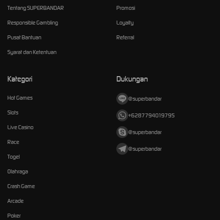
Tentang SUPERBANDAR
Promosi
Responsible Gambling
Loyalty
Pusat Bantuan
Referral
Syarat dan Ketentuan
Kategori
Dukungan
Hot Games
@superbandar
Slots
+6287794019795
Live Casino
@superbandar
Race
@superbandar
Togel
Olahraga
Crash Game
Arcade
Poker