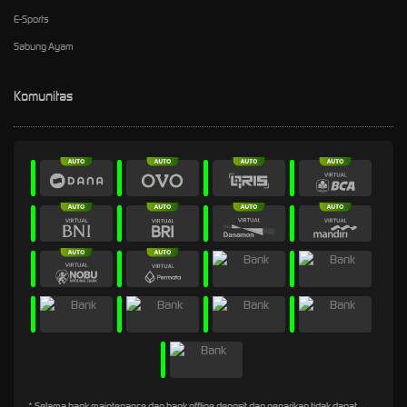
E-Sports
Sabung Ayam
Komunitas
* Selama bank maintenance dan bank offline deposit dan penarikan tidak dapat