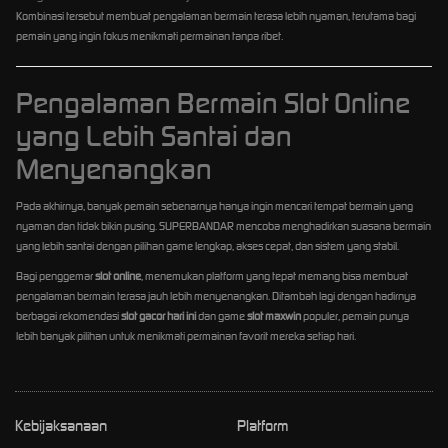
Kombinasi tersebut membuat pengalaman bermain terasa lebih nyaman, terutama bagi
pemain yang ingin fokus menikmati permainan tanpa ribet.
Pengalaman Bermain Slot Online
yang Lebih Santai dan
Menyenangkan
Pada akhirnya, banyak pemain sebenarnya hanya ingin mencari tempat bermain yang
nyaman dan tidak bikin pusing. SUPERBANDAR mencoba menghadirkan suasana bermain
yang lebih santai dengan pilihan game lengkap, akses cepat, dan sistem yang stabil.
Bagi penggemar
slot online
, menemukan platform yang tepat memang bisa membuat
pengalaman bermain terasa jauh lebih menyenangkan. Ditambah lagi dengan hadirnya
berbagai rekomendasi
slot gacor hari ini
dan game
slot maxwin
populer, pemain punya
lebih banyak pilihan untuk menikmati permainan favorit mereka setiap hari.
Kebijaksanaan
Platform