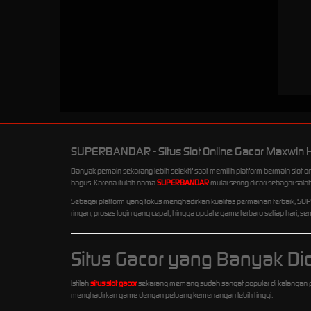
SUPERBANDAR - Situs Slot Online Gacor Maxwin Ha
Banyak pemain sekarang lebih selektif saat memilih platform bermain slo
bagus. Karena itulah nama
SUPERBANDAR
mulai sering dicari sebagai sala
Sebagai platform yang fokus menghadirkan kualitas permainan terbaik, 
ringan, proses login yang cepat, hingga update game terbaru setiap hari,
Situs Gacor yang Banyak Dic
Istilah
situs slot gacor
sekarang memang sudah sangat populer di kalangan pe
menghadirkan game dengan peluang kemenangan lebih tinggi.