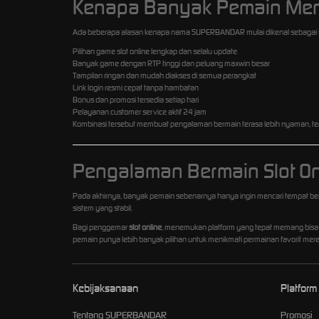
Kenapa Banyak Pemain Me
Ada beberapa alasan kenapa nama SUPERBANDAR mulai dikenal sebagai 
Pilihan game slot online lengkap dan selalu update
Banyak game dengan RTP tinggi dan peluang maxwin besar
Tampilan ringan dan mudah diakses di semua perangkat
Link login resmi cepat tanpa hambatan
Bonus dan promosi tersedia setiap hari
Pelayanan customer service aktif 24 jam
Kombinasi tersebut membuat pengalaman bermain terasa lebih nyaman, ter
Pengalaman Bermain Slot O
Pada akhirnya, banyak pemain sebenarnya hanya ingin mencari tempat be
sistem yang stabil.
Bagi penggemar
slot online
, menemukan platform yang tepat memang bisa
pemain punya lebih banyak pilihan untuk menikmati permainan favorit merek
Kebijaksanaan
Platform
Tentang SUPERBANDAR
Promosi