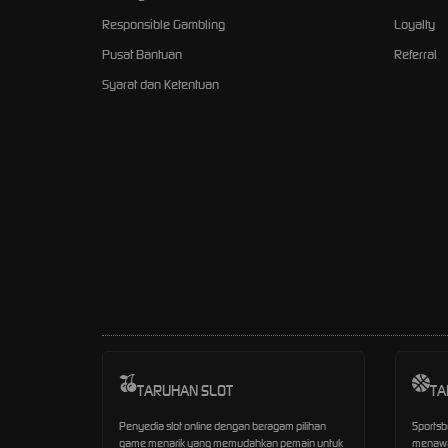
Responsible Gambling
Loyalty
Pusat Bantuan
Referral
Syarat dan Ketentuan
TARUHAN SLOT
TA
Penyedia slot online dengan beragam pilihan
Sportsb
game menarik yang memudahkan pemain untuk
menawar