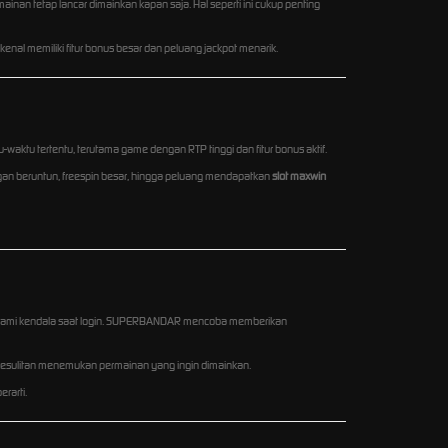
an tetap lancar dimainkan kapan saja. Hal seperti ini cukup penting
kenal memiliki fitur bonus besar dan peluang jackpot menarik.
-waktu tertentu, terutama game dengan RTP tinggi dan fitur bonus aktif.
n beruntun, freespin besar, hingga peluang mendapatkan
slot maxwin
ngalami kendala saat login. SUPERBANDAR mencoba memberikan
kesulitan menemukan permainan yang ingin dimainkan.
rarti.