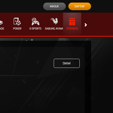
MASUK
DAFTAR
ADE
POKER
E-SPORTS
SABUNG AYAM
PROMOSI
Detail