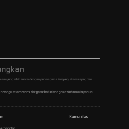
nangkan
 yang lebih santai dengan pilihan game lengkap, akses cepat, dan
a berbagai rekomendasi
slot gacor hari ini
dan game
slot maxwin
populer,
an
Komunitas
erbandar