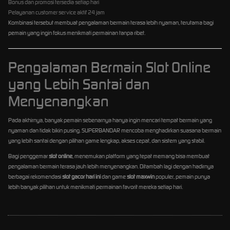
Bonus dan promosi tersedia setiap hari
Pelayanan customer service aktif 24 jam
Kombinasi tersebut membuat pengalaman bermain terasa lebih nyaman, terutama bagi
pemain yang ingin fokus menikmati permainan tanpa ribet.
Pengalaman Bermain Slot Online
yang Lebih Santai dan
Menyenangkan
Pada akhirnya, banyak pemain sebenarnya hanya ingin mencari tempat bermain yang
nyaman dan tidak bikin pusing. SUPERBANDAR mencoba menghadirkan suasana bermain
yang lebih santai dengan pilihan game lengkap, akses cepat, dan sistem yang stabil.
Bagi penggemar
slot online
, menemukan platform yang tepat memang bisa membuat
pengalaman bermain terasa jauh lebih menyenangkan. Ditambah lagi dengan hadirnya
berbagai rekomendasi
slot gacor hari ini
dan game
slot maxwin
populer, pemain punya
lebih banyak pilihan untuk menikmati permainan favorit mereka setiap hari.