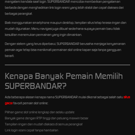
mengalami kendala saat login. SUPERBANDAR mencoba memberikan pengalaman
berbeda dengan menghadirkan link login resmi yang lebih stabil dan cepat diakses dari
berbagai perangkat.
Baik menggunakan smartphone maupun desktop, tampilan situs tetap terasa ringan dan
mudah digunakan. Menu navigasi juga dibuat sederhana supaya pemain baru tidak
kesulitan menemukan permainan yang ingin dimainkan.
Dengan sistem yang terus diperbarui, SUPERBANDAR berusaha menjaga kenyamanan
pemain agar tetap bisa menikmati permainan slot online kapan saja tanpa gangguan
berarti.
Kenapa Banyak Pemain Memilih
SUPERBANDAR?
Ada beberapa alasan kenapa nama SUPERBANDAR mulai dikenal sebagai salah satu
situs
gacor
favorit pemain slot online:
Pilihan game slot online lengkap dan selalu update
Banyak game dengan RTP tinggi dan peluang maxwin besar
Tampilan ringan dan mudah diakses di semua perangkat
Link login resmi cepat tanpa hambatan