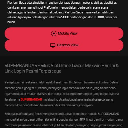
Platform Saba adalah platform taruhan olahraga dengan tingkat stabilitas, elastisitas,
dan keamanan yang tinggi. Platform ini menyediakan berbagai macam acara
olahraga, jenis taruhan dan format peluang. Platform Saba menawarkan lebih dari
ratusan liga sepak bola dengan lebih dari 5000 pertandingan dan 18.000 pasar per
bulan.
Mobile View
Desktop View
SUPERBANDAR - Situs Slot Online Gacor Maxwin Hari Ini &
Link Login Resmi Terpercaya
Banyak pemain sekarang lebih selektif saat memilih platform bermain slot online. Selain
mencari game yang seru, kebanyakan juga ingin menemukan situs yang benar-benar
nyaman dipakai, mudah diakses, dan punya peluang kemenangan yang bagus. Karena
itulah nama
SUPERBANDAR
mulai sering dicari sebagai salah satu
situs gacor
yang
menawarkan pengalaman bermain lebih stabil dan menyenangkan.
Sebagai platform yang fokus menghadirkan kualitas permainan terbaik, SUPERBANDAR
menyediakan berbagai pilihan
slot online
populer dengan RTP tinggi dan fitur modern yang
membuat permainan terasa lebih hidup. Mulai dari tampilan yang ringan, proses login yang