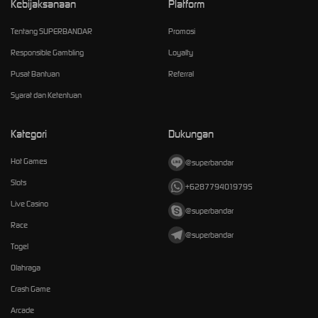
Kebijaksanaan
Platform
Tentang SUPERBANDAR
Promosi
Responsible Gambling
Loyalty
Pusat Bantuan
Referral
Syarat dan Ketentuan
Kategori
Dukungan
Hot Games
@superbandar
Slots
+6287794019795
Live Casino
@superbandar
Race
@superbandar
Togel
Olahraga
Crash Game
Arcade