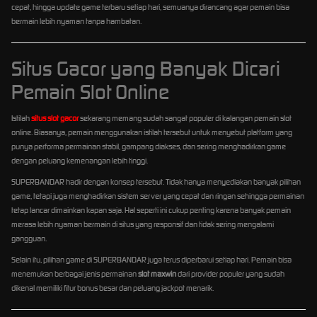
cepat, hingga update game terbaru setiap hari, semuanya dirancang agar pemain bisa
bermain lebih nyaman tanpa hambatan.
Situs Gacor yang Banyak Dicari
Pemain Slot Online
Istilah
situs slot gacor
sekarang memang sudah sangat populer di kalangan pemain slot
online. Biasanya, pemain menggunakan istilah tersebut untuk menyebut platform yang
punya performa permainan stabil, gampang diakses, dan sering menghadirkan game
dengan peluang kemenangan lebih tinggi.
SUPERBANDAR hadir dengan konsep tersebut. Tidak hanya menyediakan banyak pilihan
game, tetapi juga menghadirkan sistem server yang cepat dan ringan sehingga permainan
tetap lancar dimainkan kapan saja. Hal seperti ini cukup penting karena banyak pemain
merasa lebih nyaman bermain di situs yang responsif dan tidak sering mengalami
gangguan.
Selain itu, pilihan game di SUPERBANDAR juga terus diperbarui setiap hari. Pemain bisa
menemukan berbagai jenis permainan
slot maxwin
dari provider populer yang sudah
dikenal memiliki fitur bonus besar dan peluang jackpot menarik.