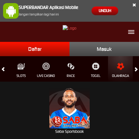
×
SUPERBANDAR Aplikasi Mobile
UNDUH
Jangan tampilkan lagi hari ini
Daftar
Masuk
MES
SLOTS
LIVE CASINO
RACE
TOGEL
OLAHRAGA
C
Saba Sportsbook