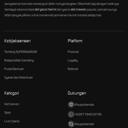
pengalaman bermain terasa jauh lebih menyenangkan. Ditambah lagi dengan hadirnya
berbagai rekomendasi
slot gacor hari ini
dan game
slot maxwin
populer, pemain punya
lebih banyak pilihan untuk menikmati permainan favorit mereka setiap hari.
Kebijaksanaan
Platform
Tentang SUPERBANDAR
Promosi
Responsible Gambling
Loyalty
Pusat Bantuan
Referral
Syarat dan Ketentuan
Kategori
Dukungan
Hot Games
@superbandar
Slots
+6287794019795
Live Casino
@superbandar