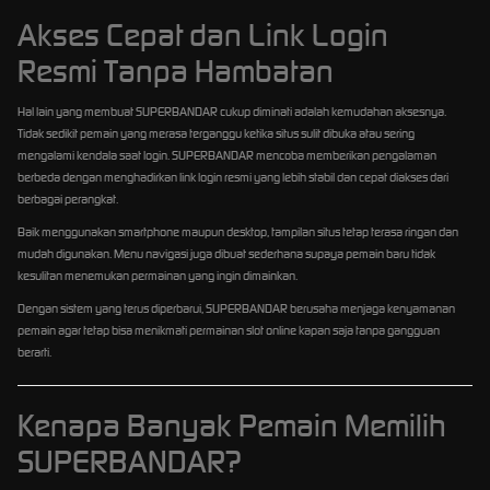
Akses Cepat dan Link Login
Resmi Tanpa Hambatan
Hal lain yang membuat SUPERBANDAR cukup diminati adalah kemudahan aksesnya.
Tidak sedikit pemain yang merasa terganggu ketika situs sulit dibuka atau sering
mengalami kendala saat login. SUPERBANDAR mencoba memberikan pengalaman
berbeda dengan menghadirkan link login resmi yang lebih stabil dan cepat diakses dari
berbagai perangkat.
Baik menggunakan smartphone maupun desktop, tampilan situs tetap terasa ringan dan
mudah digunakan. Menu navigasi juga dibuat sederhana supaya pemain baru tidak
kesulitan menemukan permainan yang ingin dimainkan.
Dengan sistem yang terus diperbarui, SUPERBANDAR berusaha menjaga kenyamanan
pemain agar tetap bisa menikmati permainan slot online kapan saja tanpa gangguan
berarti.
Kenapa Banyak Pemain Memilih
SUPERBANDAR?