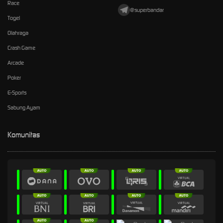
Race
@superbandar
Togel
Olahraga
Crash Game
Arcade
Poker
E-Sports
Sabung Ayam
Komunitas