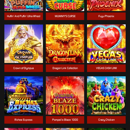
Huffin’ And Puffin’ Ultra Wheel
MUMMY'S CURSE
Fuyu Phoenix
Crown of Olympus
Dragon Link Collection
VEGAS CASH LINK
Riches Express
Pompeii’s Blaze 1000
Crazy Chicken