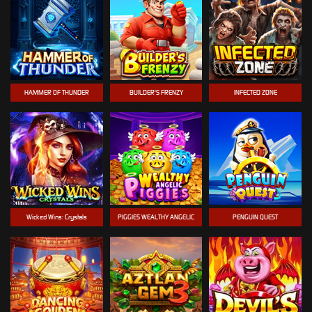
HAMMER OF THUNDER
BUILDER'S FRENZY
INFECTED ZONE
Wicked Wins: Crystals
PIGGIES WEALTHY ANGELIC
PENGUIN QUEST