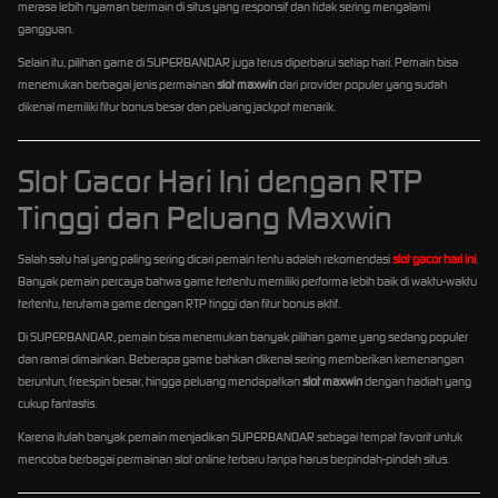
merasa lebih nyaman bermain di situs yang responsif dan tidak sering mengalami
gangguan.
Selain itu, pilihan game di SUPERBANDAR juga terus diperbarui setiap hari. Pemain bisa
menemukan berbagai jenis permainan
slot maxwin
dari provider populer yang sudah
dikenal memiliki fitur bonus besar dan peluang jackpot menarik.
Slot Gacor Hari Ini dengan RTP
Tinggi dan Peluang Maxwin
Salah satu hal yang paling sering dicari pemain tentu adalah rekomendasi
slot gacor hari ini
.
Banyak pemain percaya bahwa game tertentu memiliki performa lebih baik di waktu-waktu
tertentu, terutama game dengan RTP tinggi dan fitur bonus aktif.
Di SUPERBANDAR, pemain bisa menemukan banyak pilihan game yang sedang populer
dan ramai dimainkan. Beberapa game bahkan dikenal sering memberikan kemenangan
beruntun, freespin besar, hingga peluang mendapatkan
slot maxwin
dengan hadiah yang
cukup fantastis.
Karena itulah banyak pemain menjadikan SUPERBANDAR sebagai tempat favorit untuk
mencoba berbagai permainan slot online terbaru tanpa harus berpindah-pindah situs.