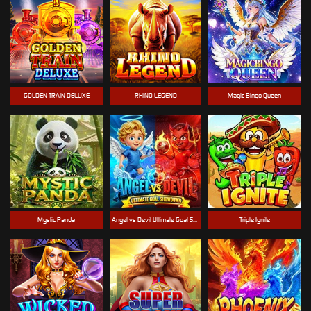
GOLDEN TRAIN DELUXE
RHINO LEGEND
Magic Bingo Queen
Mystic Panda
Angel vs Devil Ultimate Goal Showdown
Triple Ignite