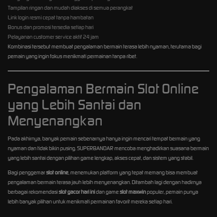
Tampilan ringan dan mudah diakses di semua perangkat
Link login resmi cepat tanpa hambatan
Bonus dan promosi tersedia setiap hari
Pelayanan customer service aktif 24 jam
Kombinasi tersebut membuat pengalaman bermain terasa lebih nyaman, terutama bagi
pemain yang ingin fokus menikmati permainan tanpa ribet.
Pengalaman Bermain Slot Online
yang Lebih Santai dan
Menyenangkan
Pada akhirnya, banyak pemain sebenarnya hanya ingin mencari tempat bermain yang
nyaman dan tidak bikin pusing. SUPERBANDAR mencoba menghadirkan suasana bermain
yang lebih santai dengan pilihan game lengkap, akses cepat, dan sistem yang stabil.
Bagi penggemar
slot online
, menemukan platform yang tepat memang bisa membuat
pengalaman bermain terasa jauh lebih menyenangkan. Ditambah lagi dengan hadirnya
berbagai rekomendasi
slot gacor hari ini
dan game
slot maxwin
populer, pemain punya
lebih banyak pilihan untuk menikmati permainan favorit mereka setiap hari.