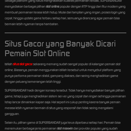
Sebagai platform yang fokus menghadirkan kualitas permainan terbaik, SUPERBANDAR
menyediakan berbagai pilihan
slot online
populer dengan RTP tinggi dan fitur modern yang
membuat permainan terasa lebih hidup. Mulai dari tampilan yang ringan, proses login yang
cepat, hingga update game terbaru setiap hari, semuanya dirancang agar pemain bisa
bermain lebih nyaman tanpa hambatan.
Situs Gacor yang Banyak Dicari
Pemain Slot Online
Istilah
situs slot gacor
sekarang memang sudah sangat populer di kalangan pemain slot
online. Biasanya, pemain menggunakan istilah tersebut untuk menyebut platform yang
punya performa permainan stabil, gampang diakses, dan sering menghadirkan game
dengan peluang kemenangan lebih tinggi.
SUPERBANDAR hadir dengan konsep tersebut. Tidak hanya menyediakan banyak pilihan
game, tetapi juga menghadirkan sistem server yang cepat dan ringan sehingga permainan
tetap lancar dimainkan kapan saja. Hal seperti ini cukup penting karena banyak pemain
merasa lebih nyaman bermain di situs yang responsif dan tidak sering mengalami
gangguan.
Selain itu, pilihan game di SUPERBANDAR juga terus diperbarui setiap hari. Pemain bisa
menemukan berbagai jenis permainan
slot maxwin
dari provider populer yang sudah