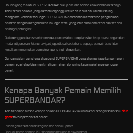
Hal lain yang membuat SUPERBANDAR cukup diminati adalah kemudahan aksesnya.
Tidak sedikit pemain yang merasa terganggu ketika situs sulit dibuka atau sering
mengalami kendala saat login. SUPERBANDAR mencoba memberikan pengalaman
berbeda dengan menghadirkan link login resmi yang lebih stabil dan cepat diakses dari
berbagai perangkat.
Baik menggunakan smartphone maupun desktop, tampilan situs tetap terasa ringan dan
mudah digunakan. Menu navigasi juga dibuat sederhana supaya pemain baru tidak
kesulitan menemukan permainan yang ingin dimainkan.
Dengan sistem yang terus diperbarui, SUPERBANDAR berusaha menjaga kenyamanan
pemain agar tetap bisa menikmati permainan slot online kapan saja tanpa gangguan
berarti.
Kenapa Banyak Pemain Memilih
SUPERBANDAR?
Ada beberapa alasan kenapa nama SUPERBANDAR mulai dikenal sebagai salah satu
situs
gacor
favorit pemain slot online:
Pilihan game slot online lengkap dan selalu update
Banyak game dengan RTP tinggi dan peluang maxwin besar