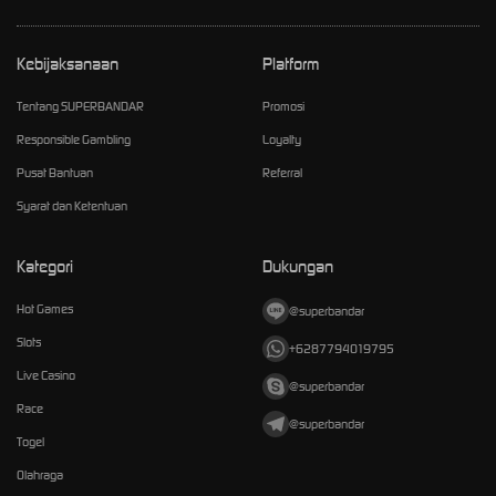
Kebijaksanaan
Platform
Tentang SUPERBANDAR
Promosi
Responsible Gambling
Loyalty
Pusat Bantuan
Referral
Syarat dan Ketentuan
Kategori
Dukungan
Hot Games
@superbandar
Slots
+6287794019795
Live Casino
@superbandar
Race
@superbandar
Togel
Olahraga