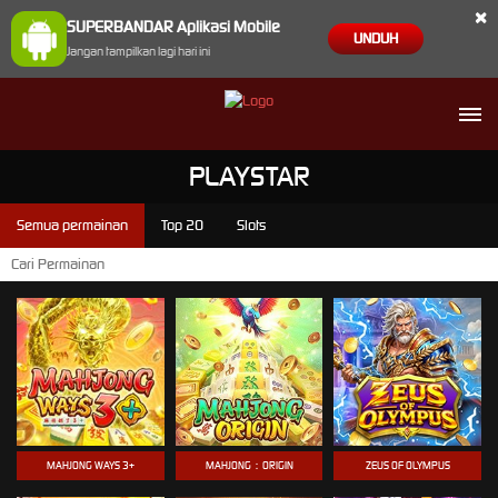
×
SUPERBANDAR Aplikasi Mobile
UNDUH
Jangan tampilkan lagi hari ini
PLAYSTAR
Semua permainan
Top 20
Slots
MAHJONG WAYS 3+
MAHJONG：ORIGIN
ZEUS OF OLYMPUS