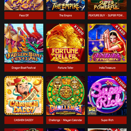
Face Off
The Empire
FEATURE BUY・SUPER POWERFUL
Dragon Boat Festival
Fortune Teller
India Treasure
CAISHEN DADDY
Challenge・Mayan Calendar
Super Rich