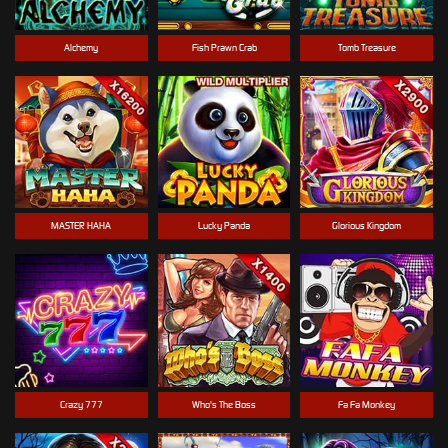
Alchemy
Fish Prawn Crab
Tomb Treasure
MASTER HAHA
Lucky Panda
Glorious Kingdom
Crazy 777
Who's The Boss
Fa Fa Monkey