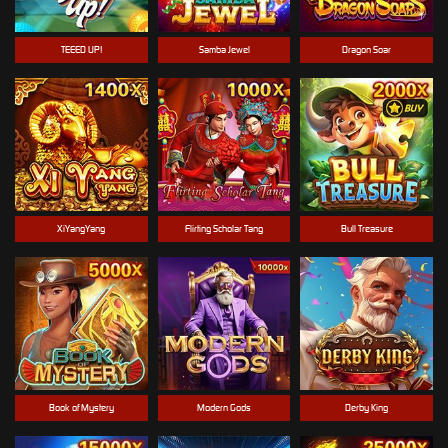
TEEED UP!
Samba Jewel
Dragon Soar
XiYangYang
Flirting Scholar Tang
Bull Treasure
Book of Mystery
Modern Gods
Derby King