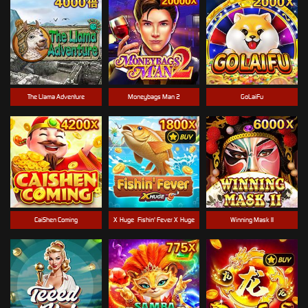
The Llama Adventure
Moneybags Man 2
GoLaiFu
CaiShen Coming
X-Huge_Fishin' Fever X-Huge
Winning Mask II