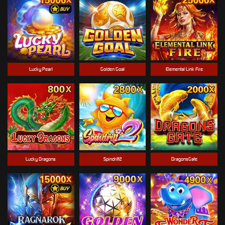
Lucky Pearl
Golden Goal
Elemental Link Fire
Lucky Dragons
Spindrift2
DragonsGate