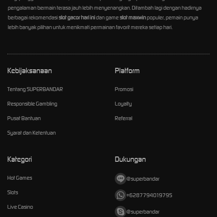
pengalaman bermain terasa jauh lebih menyenangkan. Ditambah lagi dengan hadirnya
berbagai rekomendasi
slot gacor hari ini
dan game
slot maxwin
populer, pemain punya
lebih banyak pilihan untuk menikmati permainan favorit mereka setiap hari.
Kebijaksanaan
Platform
Tentang SUPERBANDAR
Promosi
Responsible Gambling
Loyalty
Pusat Bantuan
Referral
Syarat dan Ketentuan
Kategori
Dukungan
Hot Games
@superbandar
Slots
+6287794019795
Live Casino
@superbandar