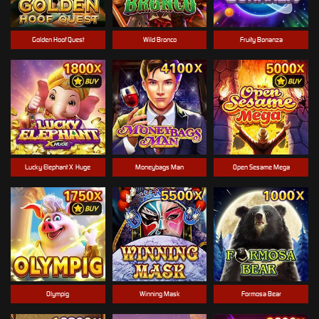
Golden Hoof Quest
Wild Bronco
Fruity Bonanza
Lucky Elephant X-Huge
Moneybags Man
Open Sesame Mega
Olympig
Winning Mask
Formosa Bear