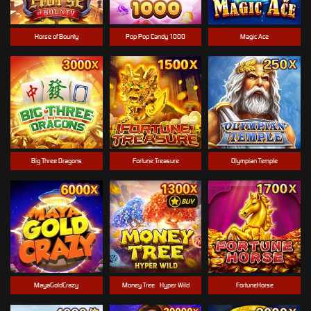
Horse of Bounty
Pop Pop Candy 1000
Magic Ace
Big Three Dragons
Fortune Treasure
Olympian Temple
MayaGoldCrazy
Money Tree - Hyper Wild
FortuneHorse