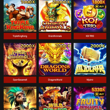
TripleKingKong
OrientAnimals
KOI TRIO
OpenSesameII
DragonsWorld
Mjolnir