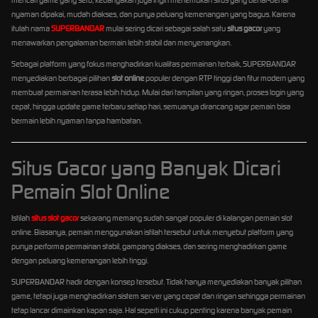
nyaman dipakai, mudah diakses, dan punya peluang kemenangan yang bagus. Karena
itulah nama
SUPERBANDAR
mulai sering dicari sebagai salah satu
situs gacor
yang
menawarkan pengalaman bermain lebih stabil dan menyenangkan.
Sebagai platform yang fokus menghadirkan kualitas permainan terbaik, SUPERBANDAR
menyediakan berbagai pilihan
slot online
populer dengan RTP tinggi dan fitur modern yang
membuat permainan terasa lebih hidup. Mulai dari tampilan yang ringan, proses login yang
cepat, hingga update game terbaru setiap hari, semuanya dirancang agar pemain bisa
bermain lebih nyaman tanpa hambatan.
Situs Gacor yang Banyak Dicari
Pemain Slot Online
Istilah
situs slot gacor
sekarang memang sudah sangat populer di kalangan pemain slot
online. Biasanya, pemain menggunakan istilah tersebut untuk menyebut platform yang
punya performa permainan stabil, gampang diakses, dan sering menghadirkan game
dengan peluang kemenangan lebih tinggi.
SUPERBANDAR hadir dengan konsep tersebut. Tidak hanya menyediakan banyak pilihan
game, tetapi juga menghadirkan sistem server yang cepat dan ringan sehingga permainan
tetap lancar dimainkan kapan saja. Hal seperti ini cukup penting karena banyak pemain