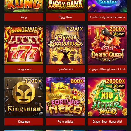
Kong
Piggy Bank
Combo Fruity Bonanza Combo
LuckySeven
Open Sesame
Voyage of Daring Queen X-Lock
Kingsman
Fortune Neko
Dragon Soar - Hyper Wild