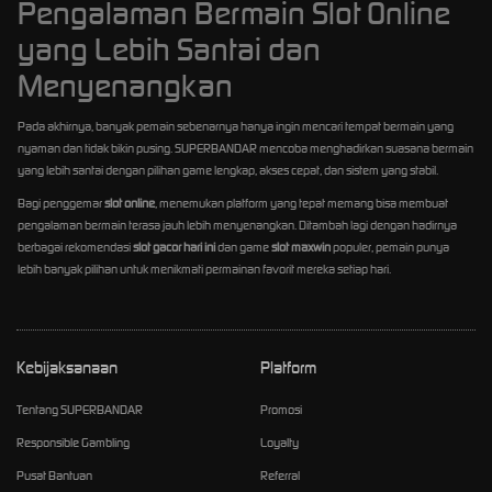
Pengalaman Bermain Slot Online
yang Lebih Santai dan
Menyenangkan
Pada akhirnya, banyak pemain sebenarnya hanya ingin mencari tempat bermain yang
nyaman dan tidak bikin pusing. SUPERBANDAR mencoba menghadirkan suasana bermain
yang lebih santai dengan pilihan game lengkap, akses cepat, dan sistem yang stabil.
Bagi penggemar
slot online
, menemukan platform yang tepat memang bisa membuat
pengalaman bermain terasa jauh lebih menyenangkan. Ditambah lagi dengan hadirnya
berbagai rekomendasi
slot gacor hari ini
dan game
slot maxwin
populer, pemain punya
lebih banyak pilihan untuk menikmati permainan favorit mereka setiap hari.
Kebijaksanaan
Platform
Tentang SUPERBANDAR
Promosi
Responsible Gambling
Loyalty
Pusat Bantuan
Referral