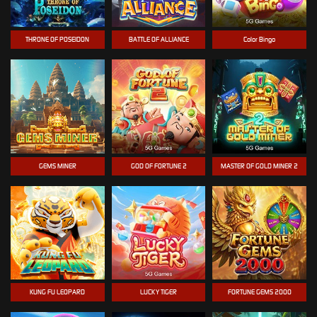
THRONE OF POSEIDON
BATTLE OF ALLIANCE
Color Bingo
GEMS MINER
GOD OF FORTUNE 2
MASTER OF GOLD MINER 2
KUNG FU LEOPARD
LUCKY TIGER
FORTUNE GEMS 2000