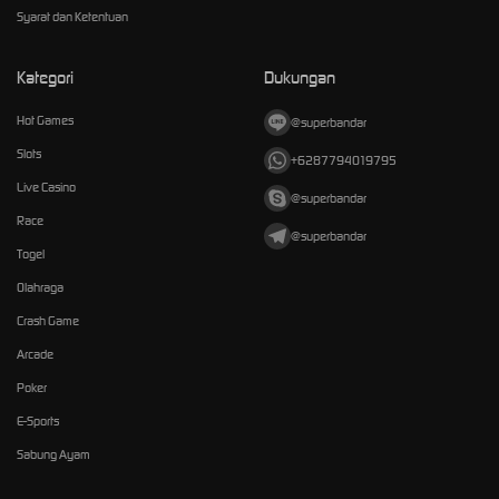
Syarat dan Ketentuan
Kategori
Dukungan
Hot Games
@superbandar
Slots
+6287794019795
Live Casino
@superbandar
Race
@superbandar
Togel
Olahraga
Crash Game
Arcade
Poker
E-Sports
Sabung Ayam