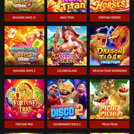
MAHJONG WAYS 3+
NEKO TITAN
FORTUNE HORSES
MAHJONG WAYS 3
GOLDEN ISLAND
DRAGON TIGER SHOWDOWN
FORTUNE TRIO
GOVERNMENT DISCO 2
PICHU PICHU