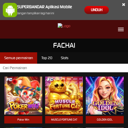
×
SUPERBANDAR Aplikasi Mobile
UNDUH
Jangan tampilkan lagi hari ini
FACHAI
Semua permainan
Top 20
Slots
Poker Win
MUSCLE FORTUNE CAT
GOLDEN IDOL