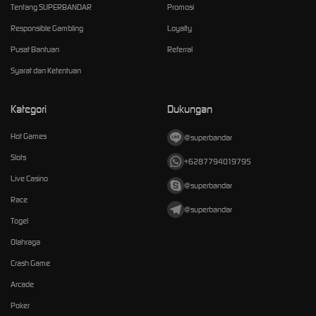
Tentang SUPERBANDAR
Promosi
Responsible Gambling
Loyalty
Pusat Bantuan
Referral
Syarat dan Ketentuan
Kategori
Dukungan
Hot Games
@superbandar
Slots
+6287794019795
Live Casino
@superbandar
Race
@superbandar
Togel
Olahraga
Crash Game
Arcade
Poker