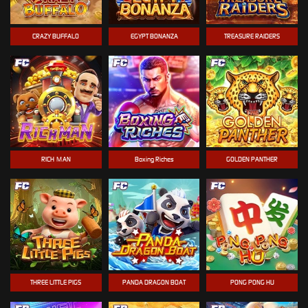
CRAZY BUFFALO
EGYPT BONANZA
TREASURE RAIDERS
RICH ＭAN
Boxing Riches
GOLDEN PANTHER
THREE LITTLE PIGS
PANDA DRAGON BOAT
PONG PONG HU