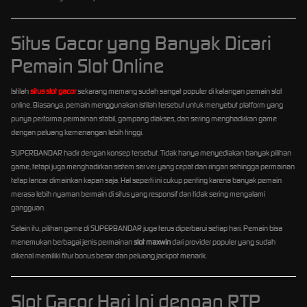
Situs Gacor yang Banyak Dicari
Pemain Slot Online
Istilah
situs slot gacor
sekarang memang sudah sangat populer di kalangan pemain slot
online. Biasanya, pemain menggunakan istilah tersebut untuk menyebut platform yang
punya performa permainan stabil, gampang diakses, dan sering menghadirkan game
dengan peluang kemenangan lebih tinggi.
SUPERBANDAR hadir dengan konsep tersebut. Tidak hanya menyediakan banyak pilihan
game, tetapi juga menghadirkan sistem server yang cepat dan ringan sehingga permainan
tetap lancar dimainkan kapan saja. Hal seperti ini cukup penting karena banyak pemain
merasa lebih nyaman bermain di situs yang responsif dan tidak sering mengalami
gangguan.
Selain itu, pilihan game di SUPERBANDAR juga terus diperbarui setiap hari. Pemain bisa
menemukan berbagai jenis permainan
slot maxwin
dari provider populer yang sudah
dikenal memiliki fitur bonus besar dan peluang jackpot menarik.
Slot Gacor Hari Ini dengan RTP