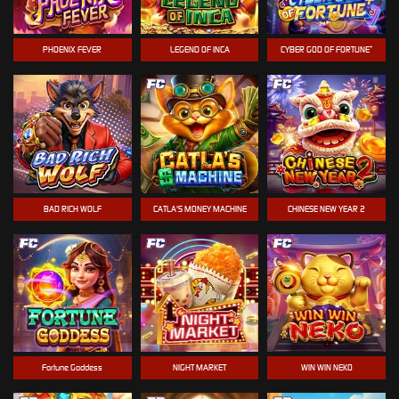
PHOENIX FEVER
LEGEND OF INCA
CYBER GOD OF FORTUNE⁺
BAD RICH WOLF
CATLA'S MONEY MACHINE
CHINESE NEW YEAR 2
Fortune Goddess
NIGHT MARKET
WIN WIN NEKO