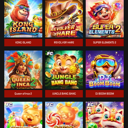
KONG ISLAND
REVOLVER HARE
SUPER ELEMENTS 2
Queen of Inca 2
JUNGLE BANG BANG
DJ BOOM BOOM