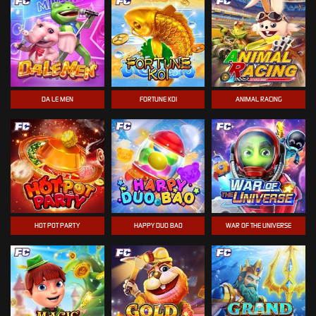
DA LE MEN
FORTUNE KOI
ANIMAL RACING
HOT POT PARTY
HAPPY DUO BAO
WAR OF THE UNIVERSE