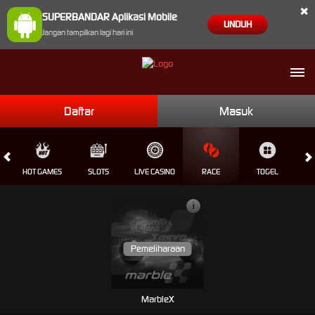
×
SUPERBANDAR Aplikasi Mobile
UNDUH
Jangan tampilkan lagi hari ini
Daftar
Masuk
HOT GAMES
SLOTS
LIVE CASINO
RACE
TOGEL
OL
i
MarbleX