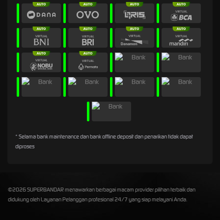
* Selama bank maintenance dan bank offline deposit dan penarikan tidak dapat
diproses
©2026 SUPERBANDAR menawarkan berbagai macam provider pilihan terbaik dan
didukung oleh Layanan Pelanggan profesional 24/7 yang siap melayani Anda.