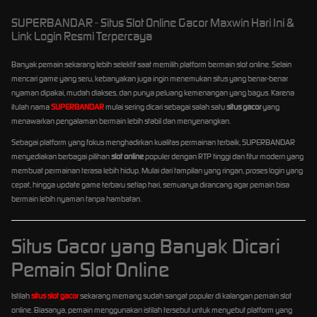
SUPERBANDAR - Situs Slot Online Gacor Maxwin Hari Ini &
Link Login Resmi Terpercaya
Banyak pemain sekarang lebih selektif saat memilih platform bermain slot online. Selain
mencari game yang seru, kebanyakan juga ingin menemukan situs yang benar-benar
nyaman dipakai, mudah diakses, dan punya peluang kemenangan yang bagus. Karena
itulah nama
SUPERBANDAR
mulai sering dicari sebagai salah satu
situs gacor
yang
menawarkan pengalaman bermain lebih stabil dan menyenangkan.
Sebagai platform yang fokus menghadirkan kualitas permainan terbaik, SUPERBANDAR
menyediakan berbagai pilihan
slot online
populer dengan RTP tinggi dan fitur modern yang
membuat permainan terasa lebih hidup. Mulai dari tampilan yang ringan, proses login yang
cepat, hingga update game terbaru setiap hari, semuanya dirancang agar pemain bisa
bermain lebih nyaman tanpa hambatan.
Situs Gacor yang Banyak Dicari
Pemain Slot Online
Istilah
situs slot gacor
sekarang memang sudah sangat populer di kalangan pemain slot
online. Biasanya, pemain menggunakan istilah tersebut untuk menyebut platform yang