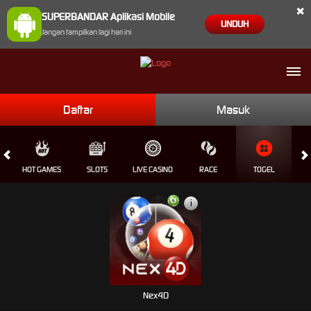
×
SUPERBANDAR Aplikasi Mobile
UNDUH
Jangan tampilkan lagi hari ini
Daftar
Masuk
HOT GAMES
SLOTS
LIVE CASINO
RACE
TOGEL
OL
i
Nex4D