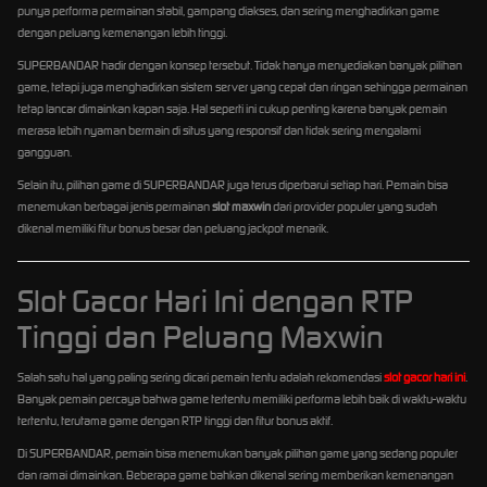
punya performa permainan stabil, gampang diakses, dan sering menghadirkan game
dengan peluang kemenangan lebih tinggi.
SUPERBANDAR hadir dengan konsep tersebut. Tidak hanya menyediakan banyak pilihan
game, tetapi juga menghadirkan sistem server yang cepat dan ringan sehingga permainan
tetap lancar dimainkan kapan saja. Hal seperti ini cukup penting karena banyak pemain
merasa lebih nyaman bermain di situs yang responsif dan tidak sering mengalami
gangguan.
Selain itu, pilihan game di SUPERBANDAR juga terus diperbarui setiap hari. Pemain bisa
menemukan berbagai jenis permainan
slot maxwin
dari provider populer yang sudah
dikenal memiliki fitur bonus besar dan peluang jackpot menarik.
Slot Gacor Hari Ini dengan RTP
Tinggi dan Peluang Maxwin
Salah satu hal yang paling sering dicari pemain tentu adalah rekomendasi
slot gacor hari ini
.
Banyak pemain percaya bahwa game tertentu memiliki performa lebih baik di waktu-waktu
tertentu, terutama game dengan RTP tinggi dan fitur bonus aktif.
Di SUPERBANDAR, pemain bisa menemukan banyak pilihan game yang sedang populer
dan ramai dimainkan. Beberapa game bahkan dikenal sering memberikan kemenangan