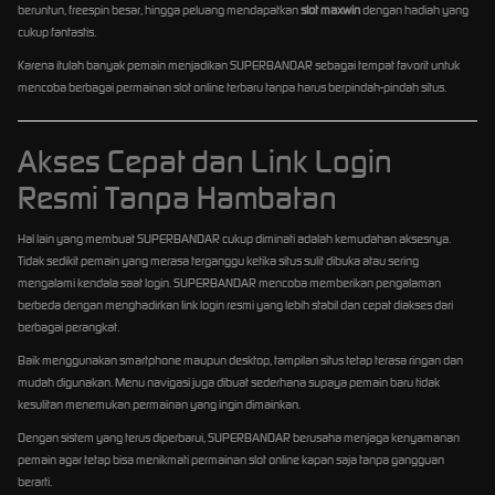
beruntun, freespin besar, hingga peluang mendapatkan
slot maxwin
dengan hadiah yang
cukup fantastis.
Karena itulah banyak pemain menjadikan SUPERBANDAR sebagai tempat favorit untuk
mencoba berbagai permainan slot online terbaru tanpa harus berpindah-pindah situs.
Akses Cepat dan Link Login
Resmi Tanpa Hambatan
Hal lain yang membuat SUPERBANDAR cukup diminati adalah kemudahan aksesnya.
Tidak sedikit pemain yang merasa terganggu ketika situs sulit dibuka atau sering
mengalami kendala saat login. SUPERBANDAR mencoba memberikan pengalaman
berbeda dengan menghadirkan link login resmi yang lebih stabil dan cepat diakses dari
berbagai perangkat.
Baik menggunakan smartphone maupun desktop, tampilan situs tetap terasa ringan dan
mudah digunakan. Menu navigasi juga dibuat sederhana supaya pemain baru tidak
kesulitan menemukan permainan yang ingin dimainkan.
Dengan sistem yang terus diperbarui, SUPERBANDAR berusaha menjaga kenyamanan
pemain agar tetap bisa menikmati permainan slot online kapan saja tanpa gangguan
berarti.