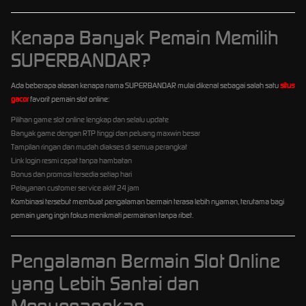
Kenapa Banyak Pemain Memilih
SUPERBANDAR?
Ada beberapa alasan kenapa nama SUPERBANDAR mulai dikenal sebagai salah satu
situs
gacor
favorit pemain slot online:
Pilihan game slot online lengkap dan selalu update
Banyak game dengan RTP tinggi dan peluang maxwin besar
Tampilan ringan dan mudah diakses di semua perangkat
Link login resmi cepat tanpa hambatan
Bonus dan promosi tersedia setiap hari
Pelayanan customer service aktif 24 jam
Kombinasi tersebut membuat pengalaman bermain terasa lebih nyaman, terutama bagi
pemain yang ingin fokus menikmati permainan tanpa ribet.
Pengalaman Bermain Slot Online
yang Lebih Santai dan
Menyenangkan