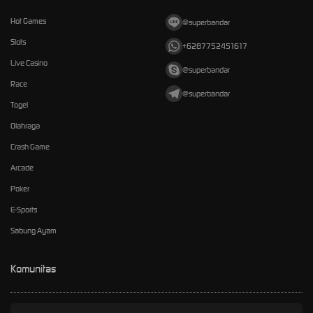
Hot Games
@superbandar
Slots
+6287752451617
Live Casino
@superbandar
Race
@superbandar
Togel
Olahraga
Crash Game
Arcade
Poker
E-Sports
Sabung Ayam
Komunitas