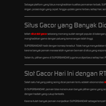
Sebagai platform yang fokus menghadirkan kualitas permainan terbaik, 
ringan, proses login yang cepat, hingga update game terbaru setiap hari
Situs Gacor yang Banyak Dic
Istilah
situs slot gacor
sekarang memang sudah sangat populer di kalangan pe
menghadirkan game dengan peluang kemenangan lebih tinggi.
SUPERBANDAR hadir dengan konsep tersebut. Tidak hanya menyediakan banya
karena banyak pemain merasa lebih nyaman bermain di situs yang respons
Selain itu, pilihan game di SUPERBANDAR juga terus diperbarui setiap har
Slot Gacor Hari Ini dengan 
Salah satu hal yang paling sering dicari pemain tentu adalah rekomendasi
sl
Di SUPERBANDAR, pemain bisa menemukan banyak pilihan game yang seda
dengan hadiah yang cukup fantastis.
Karena itulah banyak pemain menjadikan SUPERBANDAR sebagai tempat favo