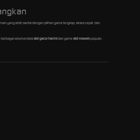
nangkan
n yang lebih santai dengan pilihan game lengkap, akses cepat, dan
a berbagai rekomendasi
slot gacor hari ini
dan game
slot maxwin
populer,