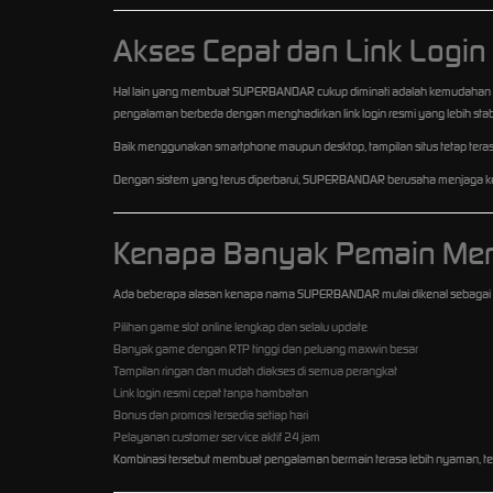
Akses Cepat dan Link Logi
Hal lain yang membuat SUPERBANDAR cukup diminati adalah kemudahan aks
pengalaman berbeda dengan menghadirkan link login resmi yang lebih stabi
Baik menggunakan smartphone maupun desktop, tampilan situs tetap tera
Dengan sistem yang terus diperbarui, SUPERBANDAR berusaha menjaga ken
Kenapa Banyak Pemain Me
Ada beberapa alasan kenapa nama SUPERBANDAR mulai dikenal sebagai 
Pilihan game slot online lengkap dan selalu update
Banyak game dengan RTP tinggi dan peluang maxwin besar
Tampilan ringan dan mudah diakses di semua perangkat
Link login resmi cepat tanpa hambatan
Bonus dan promosi tersedia setiap hari
Pelayanan customer service aktif 24 jam
Kombinasi tersebut membuat pengalaman bermain terasa lebih nyaman, ter