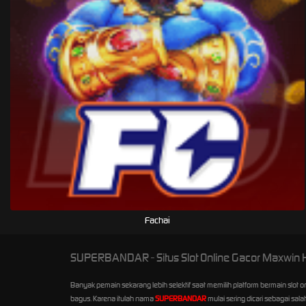
Fachai
SUPERBANDAR - Situs Slot Online Gacor Maxwin Ha
Banyak pemain sekarang lebih selektif saat memilih platform bermain sl
bagus. Karena itulah nama
SUPERBANDAR
mulai sering dicari sebagai sala