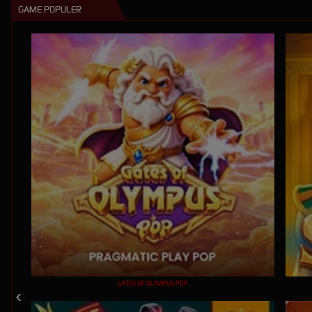
GAME POPULER
GATES OF OLYMPUS POP