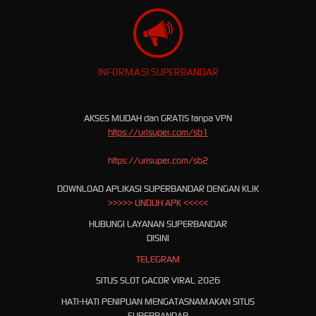
INFORMASI SUPERBANDAR
AKSES MUDAH dan GRATIS tanpa VPN
https://urlsuper.com/sb1
https://urlsuper.com/sb2
ri Ini & Link Login Resmi Terpercaya
DOWNLOAD APLIKASI SUPERBANDAR DENGAN KLIK
ot online. Selain mencari game yang seru, kebanyakan juga ingin menemukan situs yang benar-be
>>>>> UNDUH APK <<<<<
h satu
situs gacor
yang menawarkan pengalaman bermain lebih stabil dan menyenangkan.
HUBUNGI LAYANAN SUPERBANDAR
SUPERBANDAR menyediakan berbagai pilihan
slot online
populer dengan RTP tinggi dan fitur modern
DISINI
, semuanya dirancang agar pemain bisa bermain lebih nyaman tanpa hambatan.
TELEGRAM
SITUS SLOT GACOR VIRAL 2026
ari Pemain Slot Online
HATI-HATI PENIPUAN MENGATASNAMAKAN SITUS
SUPERBANDAR
main slot online. Biasanya, pemain menggunakan istilah tersebut untuk menyebut platform yang