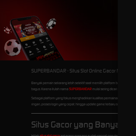
SUPERBANDAR - Situs Slot Online Gacor Maxwin Ha
Banyak pemain sekarang lebih selektif saat memilih platform bermain sl
bagus. Karena itulah nama
SUPERBANDAR
mulai sering dicari sebagai sala
Sebagai platform yang fokus menghadirkan kualitas permainan terbaik, 
ringan, proses login yang cepat, hingga update game terbaru setiap hari
Situs Gacor yang Banyak Dic
Istilah
situs slot gacor
sekarang memang sudah sangat populer di kalangan pe