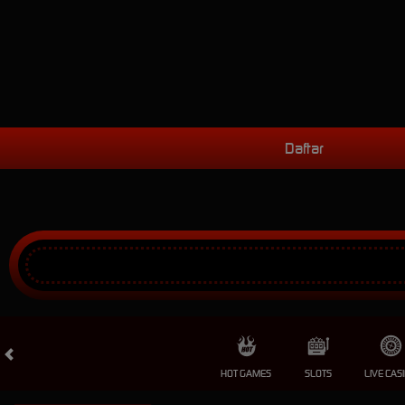
Daftar
HOT GAMES
SLOTS
LIVE CAS