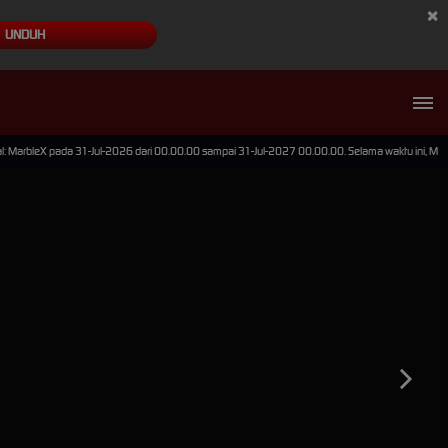
×
UNDUH
 pada 31-Jul-2026 dari 00.00.00 sampai 31-Jul-2027 00.00.00. Selama waktu ini, MarbleX per