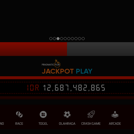
JACKPOT
PLAY
IDR
12,687,482,865
INO
RACE
TOGEL
OLAHRAGA
CRASH GAME
ARCADE