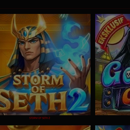
STORM OF SETH 2