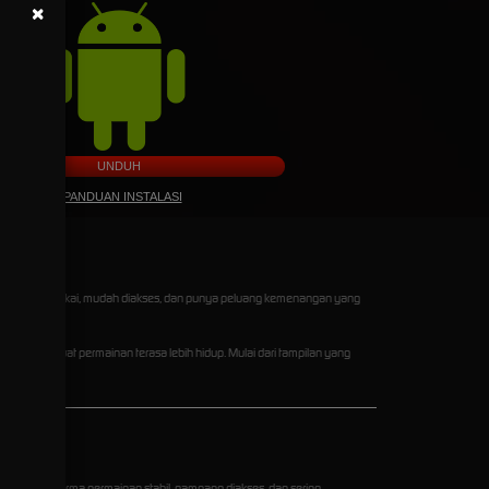
×
UNDUH
PANDUAN INSTALASI
nar nyaman dipakai, mudah diakses, dan punya peluang kemenangan yang
 yang membuat permainan terasa lebih hidup. Mulai dari tampilan yang
 punya performa permainan stabil, gampang diakses, dan sering