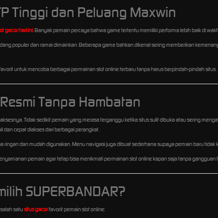
RTP Tinggi dan Peluang Maxwin
ot gacor hari ini
. Banyak pemain percaya bahwa game tertentu memiliki performa lebih baik di waktu
ng populer dan ramai dimainkan. Beberapa game bahkan dikenal sering memberikan kemenanga
rit untuk mencoba berbagai permainan slot online terbaru tanpa harus berpindah-pindah situs.
n Resmi Tanpa Hambatan
esnya. Tidak sedikit pemain yang merasa terganggu ketika situs sulit dibuka atau sering me
l dan cepat diakses dari berbagai perangkat.
sa ringan dan mudah digunakan. Menu navigasi juga dibuat sederhana supaya pemain baru tidak
yamanan pemain agar tetap bisa menikmati permainan slot online kapan saja tanpa gangguan be
milih SUPERBANDAR?
salah satu
situs gacor
favorit pemain slot online: