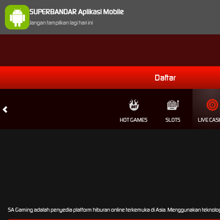
SUPERBANDAR Aplikasi Mobile
Jangan tampilkan lagi hari ini
Daftar
HOT GAMES
SLOTS
LIVE CAS
SA Gaming adalah penyedia platform hiburan online terkemuka di Asia. Menggunakan teknolo