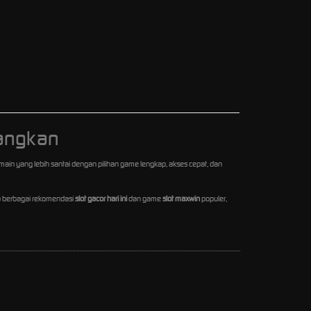
nangkan
n yang lebih santai dengan pilihan game lengkap, akses cepat, dan
a berbagai rekomendasi
slot gacor hari ini
dan game
slot maxwin
populer,