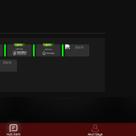
Hub. Kami
Akun Saya