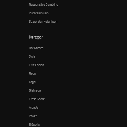
Responsible Gambling
Pusat Bantuan
Syarat dan Ketentuan
Kategori
Hot Games
Slots
Live Casino
Race
Togel
Olahraga
Crash Game
Arcade
Poker
E-Sports