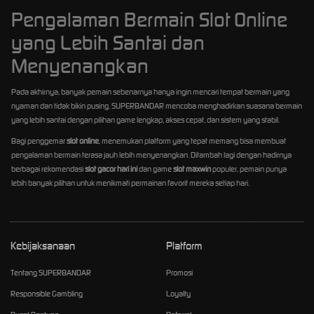
Pengalaman Bermain Slot Online
yang Lebih Santai dan
Menyenangkan
Pada akhirnya, banyak pemain sebenarnya hanya ingin mencari tempat bermain yang
nyaman dan tidak bikin pusing. SUPERBANDAR mencoba menghadirkan suasana bermain
yang lebih santai dengan pilihan game lengkap, akses cepat, dan sistem yang stabil.
Bagi penggemar
slot online
, menemukan platform yang tepat memang bisa membuat
pengalaman bermain terasa jauh lebih menyenangkan. Ditambah lagi dengan hadirnya
berbagai rekomendasi
slot gacor hari ini
dan game
slot maxwin
populer, pemain punya
lebih banyak pilihan untuk menikmati permainan favorit mereka setiap hari.
Kebijaksanaan
Platform
Tentang SUPERBANDAR
Promosi
Responsible Gambling
Loyalty