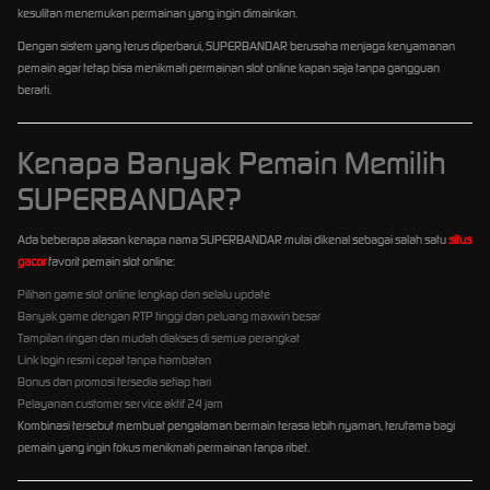
kesulitan menemukan permainan yang ingin dimainkan.
Dengan sistem yang terus diperbarui, SUPERBANDAR berusaha menjaga kenyamanan
pemain agar tetap bisa menikmati permainan slot online kapan saja tanpa gangguan
berarti.
Kenapa Banyak Pemain Memilih
SUPERBANDAR?
Ada beberapa alasan kenapa nama SUPERBANDAR mulai dikenal sebagai salah satu
situs
gacor
favorit pemain slot online:
Pilihan game slot online lengkap dan selalu update
Banyak game dengan RTP tinggi dan peluang maxwin besar
Tampilan ringan dan mudah diakses di semua perangkat
Link login resmi cepat tanpa hambatan
Bonus dan promosi tersedia setiap hari
Pelayanan customer service aktif 24 jam
Kombinasi tersebut membuat pengalaman bermain terasa lebih nyaman, terutama bagi
pemain yang ingin fokus menikmati permainan tanpa ribet.