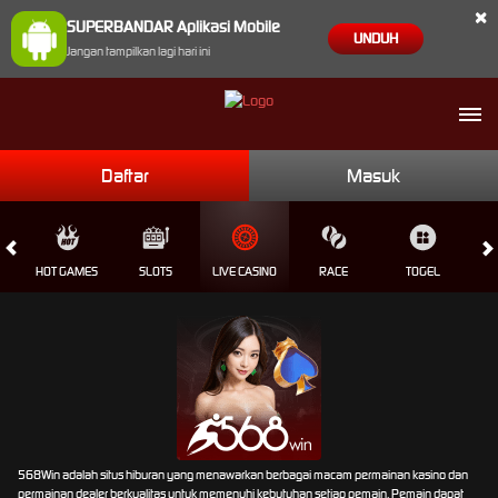
×
SUPERBANDAR Aplikasi Mobile
UNDUH
Jangan tampilkan lagi hari ini
Daftar
Masuk
HOT GAMES
SLOTS
LIVE CASINO
RACE
TOGEL
OL
568Win adalah situs hiburan yang menawarkan berbagai macam permainan kasino dan
permainan dealer berkualitas untuk memenuhi kebutuhan setiap pemain. Pemain dapat