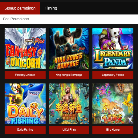
Semua permainan
Fishing
Fantasy Unicorn
King Kong’s Rampage
Legendary Panda
Daily Fishing
Li Kui Pi Yu
Bird Hunter