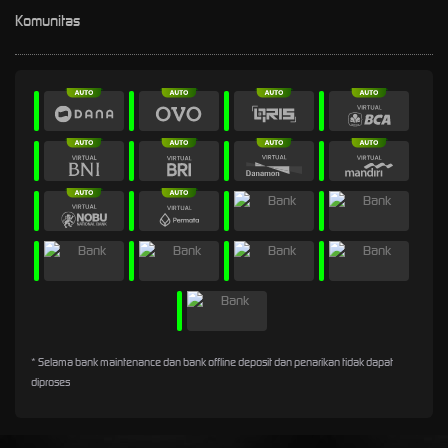
Komunitas
* Selama bank maintenance dan bank offline deposit dan penarikan tidak dapat
diproses