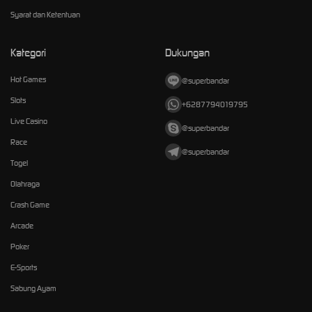
Syarat dan Ketentuan
Kategori
Dukungan
Hot Games
@superbandar
Slots
+6287794019795
Live Casino
@superbandar
Race
@superbandar
Togel
Olahraga
Crash Game
Arcade
Poker
E-Sports
Sabung Ayam