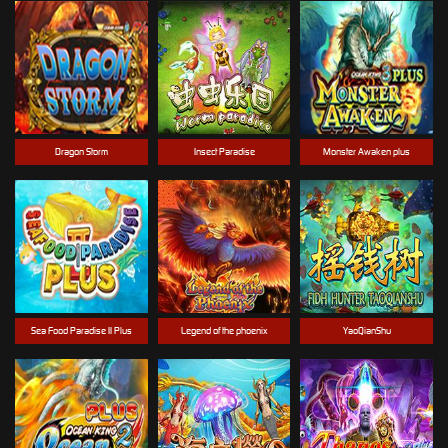
Dragon Storm
Insect Paradise
Monster Awaken plus
Sea Food Paradise II Plus
Legend of the phoenix
YaoQianShu