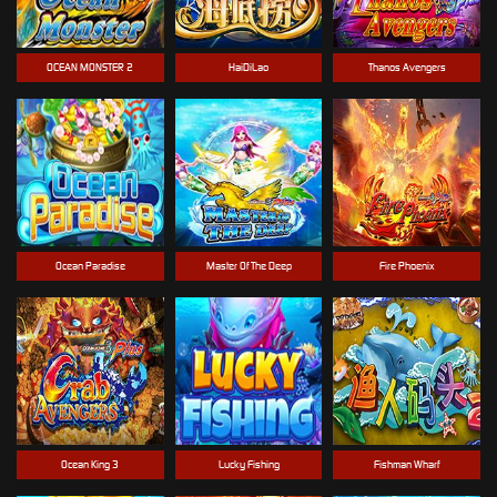
OCEAN MONSTER 2
HaiDiLao
Thanos Avengers
Ocean Paradise
Master Of The Deep
Fire Phoenix
Ocean King 3
Lucky Fishing
Fishman Wharf