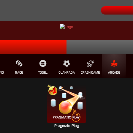
INO
RACE
TOGEL
OLAHRAGA
CRASH GAME
ARCADE
Pragmatic Play