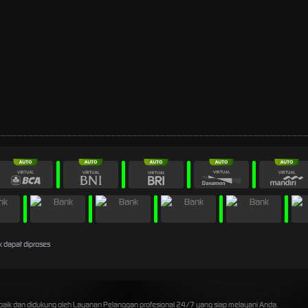
k dapat diproses
k dan didukung oleh Layanan Pelanggan profesional 24/7 yang siap melayani Anda.