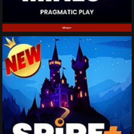
Mines+