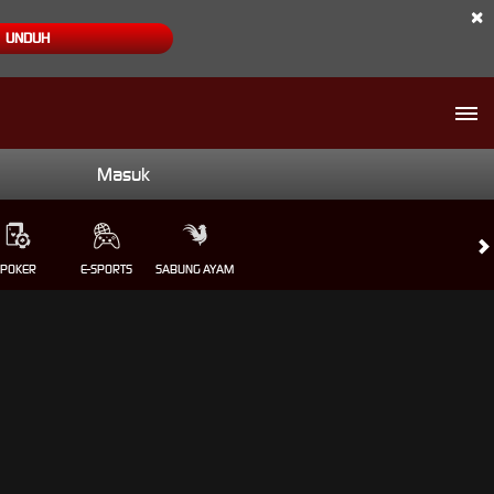
×
UNDUH
Masuk
POKER
E-SPORTS
SABUNG AYAM