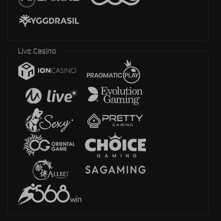
Live Casino