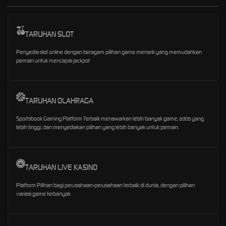
TARUHAN SLOT
Penyedia slot online dengan beragam pilihan game menarik yang memudahkan
pemain untuk mencapai jackpot
TARUHAN OLAHRAGA
Sportsbook Gaming Platform Terbaik menawarkan lebih banyak game, odds yang
lebih tinggi, dan menyediakan pilihan yang lebih banyak untuk pemain.
TARUHAN LIVE KASINO
Platform Pilihan bagi perusahaan-perusahaan terbaik di dunia, dengan pilihan
variasi game terbanyak