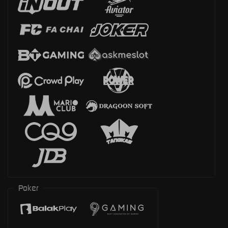
Poker