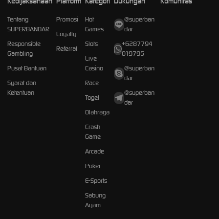
Kebijaksanaan
Platform
Kategori
Dukungan
Komunitas
Tentang
Promosi
Hot
@superban
SUPERBANDAR
Games
dar
Loyalty
Responsible
Slots
+6287794
Referral
Gambling
019795
Live
Pusat Bantuan
Casino
@superban
dar
Syarat dan
Race
Ketentuan
@superban
Togel
dar
Olahraga
Crash
Game
Arcade
Poker
E-Sports
Sabung
Ayam