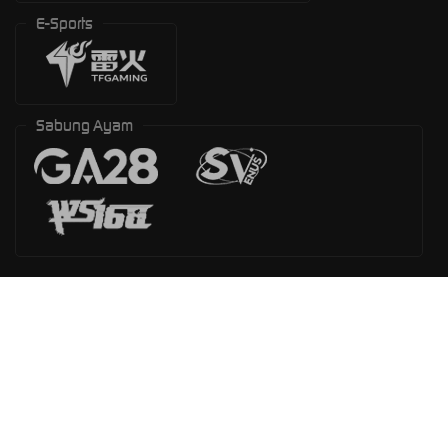
E-Sports
Sabung Ayam