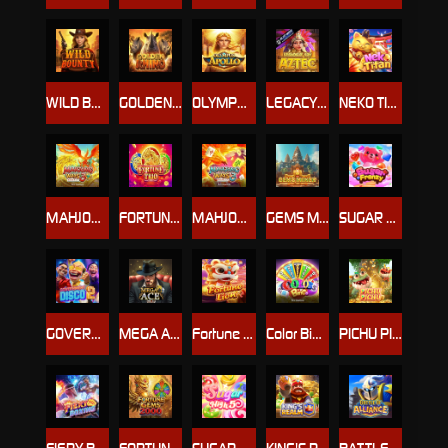
WILD BOUNTY
GOLDEN RHINO
OLYMPUS APOLLO
LEGACY OF AZTEC
NEKO TITAN
MAHJONG WAYS 3+
FORTUNE TRIO
MAHJONG WAYS 3
GEMS MINER
SUGAR FRENZY
GOVERNMENT DISCO 2
MEGA ACE
Fortune Lion
Color Bingo
PICHU PICHU