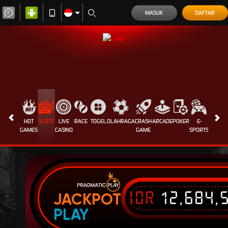
MASUK
DAFTAR
HOT
SLOTS
LIVE
RACE
TOGEL
OLAHRAGA
CRASH
ARCADE
POKER
E-
SABUN
GAMES
CASINO
GAME
SPORTS
AYAM
IDR
12,684,
JACKPOT
PLAY