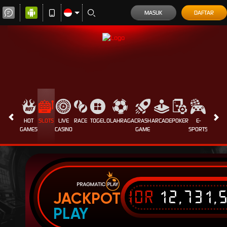
MASUK
DAFTAR
HOT
SLOTS
LIVE
RACE
TOGEL
OLAHRAGA
CRASH
ARCADE
POKER
E-
SABUN
GAMES
CASINO
GAME
SPORTS
AYAM
IDR
12,731,
JACKPOT
PLAY