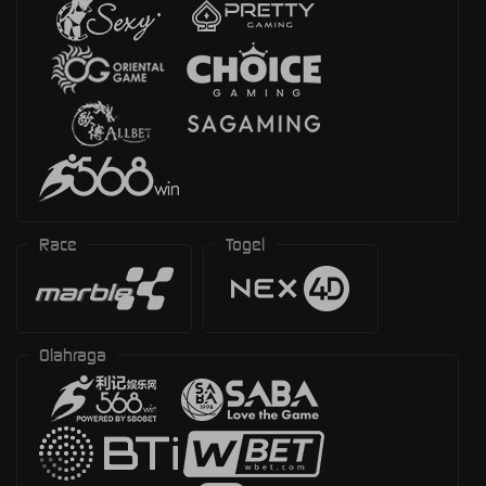
Race
Togel
Olahraga