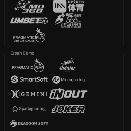
Crash Game