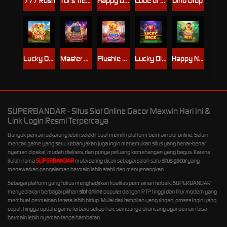
777 Rush
Tut's Treasure Tower
Happy Dragon
Code of Cairo
Dino Drop
Lucky Dog
Master Gems
Plushie Wins
Lucky Dice
Happy Nets
SUPERBANDAR - Situs Slot Online Gacor Maxwin Hari Ini &
Link Login Resmi Terpercaya
Banyak pemain sekarang lebih selektif saat memilih platform bermain slot online. Selain
mencari game yang seru, kebanyakan juga ingin menemukan situs yang benar-benar
nyaman dipakai, mudah diakses, dan punya peluang kemenangan yang bagus. Karena
itulah nama
SUPERBANDAR
mulai sering dicari sebagai salah satu
situs gacor
yang
menawarkan pengalaman bermain lebih stabil dan menyenangkan.
Sebagai platform yang fokus menghadirkan kualitas permainan terbaik, SUPERBANDAR
menyediakan berbagai pilihan
slot online
populer dengan RTP tinggi dan fitur modern yang
membuat permainan terasa lebih hidup. Mulai dari tampilan yang ringan, proses login yang
cepat, hingga update game terbaru setiap hari, semuanya dirancang agar pemain bisa
bermain lebih nyaman tanpa hambatan.