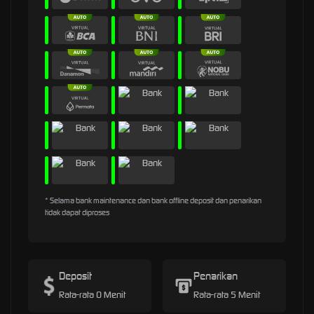
* Selama bank maintenance dan bank offline deposit dan penarikan
tidak dapat diproses
Deposit
Penarikan
Rata-rata 0 Menit
Rata-rata 5 Menit