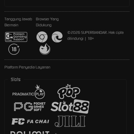
Tanggung Jawab
Browser Yang
Bermain
Didukung
©2026 SUPERBANDAR. Hak cipta
dilindungi | 18+
Platform Penyedia Layanan
Slots