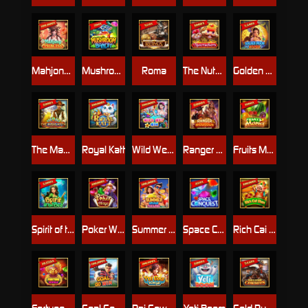
Mahjong Princess
Mushroom Bandit
Roma
The Nutcrackers
Golden Moon Empire
The Maya Myth
Royal Katt
Wild Wet Win
Ranger Showdown
Fruits Mania
Spirit of the Sea
Poker Ways
Summer Splash Paradise
Space Conquest
Rich Cai Shen