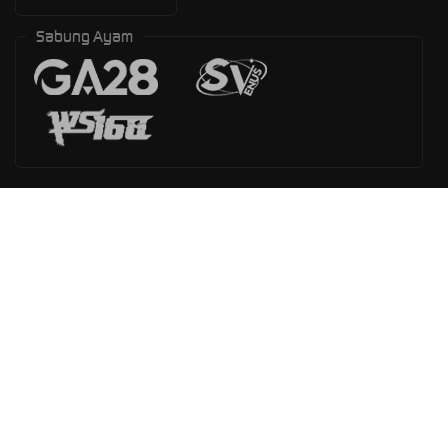
Sabung Ayam