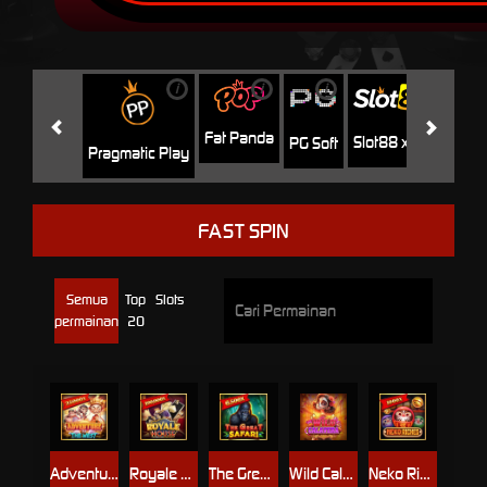
i
i
i
i
i
Facha
Fat Panda
Slot88 x PP
PG Soft
Pragmatic Play
FAST SPIN
Semua
Top
Slots
permainan
20
Adventure To The West
Royale House
The Great Safari
Wild Calavera
Neko Riches