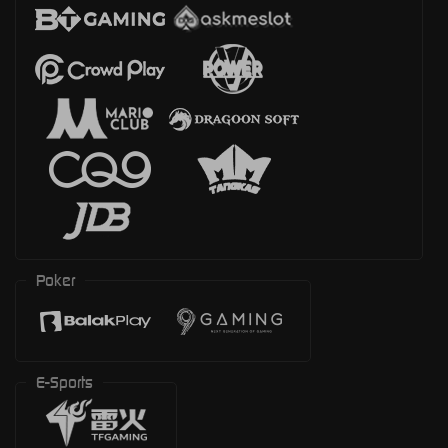
Poker
E-Sports