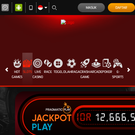
MASUK
DAFTAR
HOT
SLOTS
LIVE
RACE
TOGEL
OLAHRAGA
CRASH
ARCADE
POKER
E-
SABUN
GAMES
CASINO
GAME
SPORTS
AYAM
IDR
12,666,
JACKPOT
PLAY