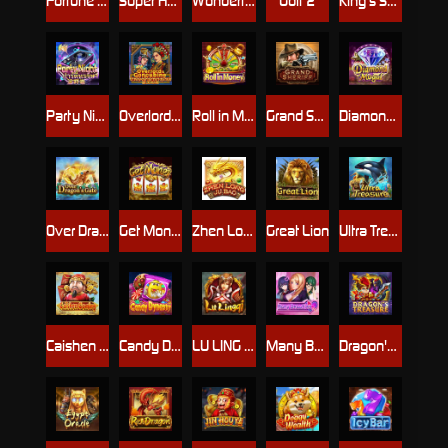
Fortune Twins
Super Hoo Hey How
Wonderful Christmas
Golf 2
King's Sword
Party Night
Overlord & Concubine
Roll in Money
Grand Sheriff
Diamond Mogul
Over Dragon's Gate
Get Money
Zhen Long Ju Bao
Great Lion
Ultra Treasure
Caishen Coming
Candy Dynasty
LU LING QI
Many Beauties
Dragon's Treasure