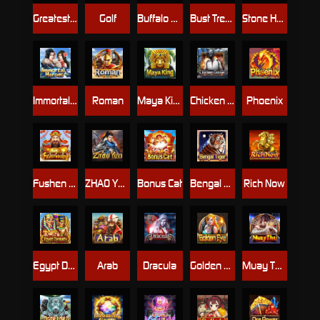
Greatest Circus
Golf
Buffalo Burst
Bust Treasury
Stone Hominid
Immortal Heroes
Roman
Maya King
Chicken Dinner
Phoenix
Fushen Coming
ZHAO YUN
Bonus Cat
Bengal Tiger
Rich Now
Egypt Dynasty
Arab
Dracula
Golden Eye
Muay Thai