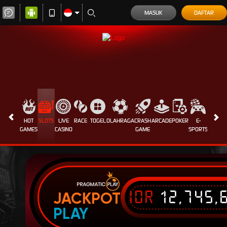
MASUK
DAFTAR
HOT
SLOTS
LIVE
RACE
TOGEL
OLAHRAGA
CRASH
ARCADE
POKER
E-
SABUN
GAMES
CASINO
GAME
SPORTS
AYAM
IDR
12,745,
JACKPOT
PLAY