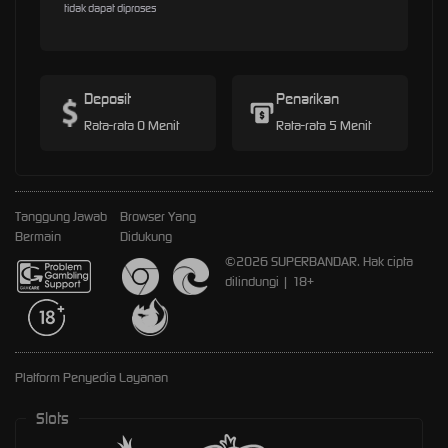
tidak dapat diproses
Deposit
Penarikan
Rata-rata 0 Menit
Rata-rata 5 Menit
Tanggung Jawab
Browser Yang
Bermain
Didukung
©2026 SUPERBANDAR. Hak cipta
dilindungi | 18+
Platform Penyedia Layanan
Slots