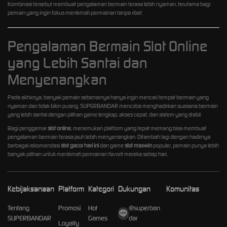
Kombinasi tersebut membuat pengalaman bermain terasa lebih nyaman, terutama bagi
pemain yang ingin fokus menikmati permainan tanpa ribet.
Pengalaman Bermain Slot Online
yang Lebih Santai dan
Menyenangkan
Pada akhirnya, banyak pemain sebenarnya hanya ingin mencari tempat bermain yang
nyaman dan tidak bikin pusing. SUPERBANDAR mencoba menghadirkan suasana bermain
yang lebih santai dengan pilihan game lengkap, akses cepat, dan sistem yang stabil.
Bagi penggemar
slot online
, menemukan platform yang tepat memang bisa membuat
pengalaman bermain terasa jauh lebih menyenangkan. Ditambah lagi dengan hadirnya
berbagai rekomendasi
slot gacor hari ini
dan game
slot maxwin
populer, pemain punya lebih
banyak pilihan untuk menikmati permainan favorit mereka setiap hari.
Kebijaksanaan
Platform
Kategori
Dukungan
Komunitas
Tentang
Promosi
Hot
@superban
SUPERBANDAR
Games
dar
Loyalty