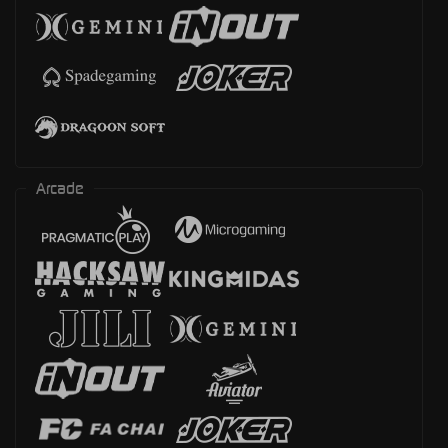
Arcade