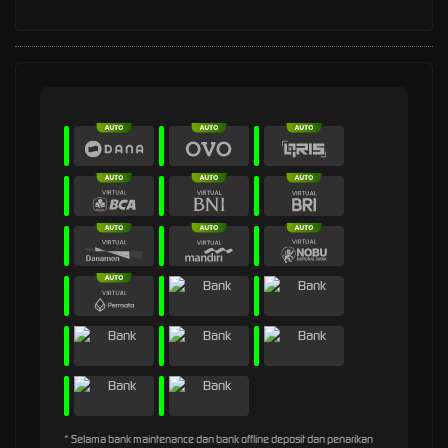
* Selama bank maintenance dan bank offline deposit dan penarikan