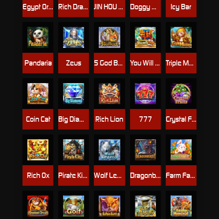
Egypt Oracle
Rich Dragon
JIN HOU YE
Doggy Wealth
Icy Bar
Pandaria
Zeus
5 God Beast
You Will Win
Triple Monkey
Coin Cat
Big Diamond
Rich Lion
777
Crystal Fruits
Rich Ox
Pirate King
Wolf Legend
Dragonburst
Farm Family