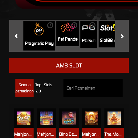
i
i
i
i
i
Facha
Fat Panda
Slot88 x PP
PG Soft
Pragmatic Play
AMB SLOT
Semua
Top
Slots
permainan
20
Mahjong Legend
Mahjong Legend Xmas
Dino Gems
Mahjong Legacy
The Monkey King