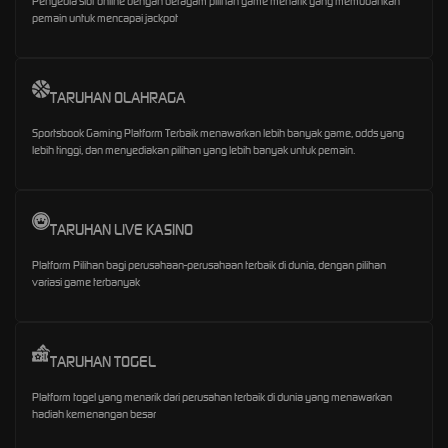
Penyedia slot online dengan beragam pilihan game menarik yang memudahkan
pemain untuk mencapai jackpot
TARUHAN OLAHRAGA
Sportsbook Gaming Platform Terbaik menawarkan lebih banyak game, odds yang
lebih tinggi, dan menyediakan pilihan yang lebih banyak untuk pemain.
TARUHAN LIVE KASINO
Platform Pilihan bagi perusahaan-perusahaan terbaik di dunia, dengan pilihan
variasi game terbanyak
TARUHAN TOGEL
Platform togel yang menarik dari perusahan terbaik di dunia yang menawarkan
hadiah kemenangan besar