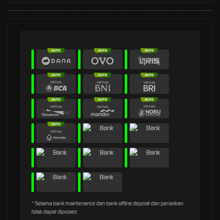
* Selama bank maintenance dan bank offline deposit dan penarikan
tidak dapat diproses