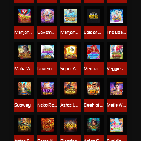
Mahjong of the Phoenix
Government Joke
Mahjong of the White Tiger
Epic of Aztec
The Beat of Olympus 1000
Mafia Ways
Government Disco
Super Ace X
Mermaid's Market
Veggies Bonanza
Subway Runner
Neko Reborn
Aztec Legend
Clash of War
Mafia Ways II : Metro Haven Heist