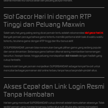
dikenal memiliki fitur bonus besar dan peluang jackpot menarik.
Slot Gacor Hari Ini dengan RTP
Tinggi dan Peluang Maxwin
Salah satu hal yang paling sering dicari pemain tentu adalah rekomendasi
slot gacor hari ini
.
Banyak pemain percaya bahwa game tertentu memiliki performa lebih baik di waktu-waktu
tertentu, terutama game dengan RTP tinggi dan fitur bonus aktif.
Di SUPERBANDAR, pemain bisa menemukan banyak pilihan game yang sedang populer
dan ramai dimainkan. Beberapa game bahkan dikenal sering memberikan kemenangan
beruntun, freespin besar, hingga peluang mendapatkan
slot maxwin
dengan hadiah yang
cukup fantastis.
Karena itulah banyak pemain menjadikan SUPERBANDAR sebagai tempat favorit untuk
mencoba berbagai permainan slot online terbaru tanpa harus berpindah-pindah situs.
Akses Cepat dan Link Login Resmi
Tanpa Hambatan
Hal lain yang membuat SUPERBANDAR cukup diminati adalah kemudahan aksesnya. Tidak
sedikit pemain yang merasa terganggu ketika situs sulit dibuka atau sering mengalami