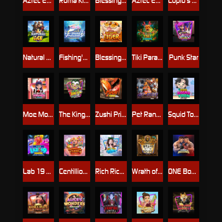
Aztec Empire
Roma Kingdom
Blessing of the Dragon
Aztec Empire 1000
Cupid's Garden
Natural Ace
Fishing's Paradise
Blessing of the Tiger
Tiki Paradise
Punk Star
Moe Moe Cute
The King Joker
Zushi Prime
Pet Ranger
Squid Toon
Lab 19 Mania
Centillion Gods
Rich Rich Water
Wrath of Egypt
ONE Boxing