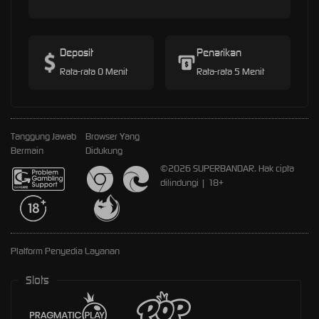
Deposit
Penarikan
Rata-rata 0 Menit
Rata-rata 5 Menit
Tanggung Jawab
Browser Yang
Bermain
Didukung
©2026 SUPERBANDAR. Hak cipta
dilindungi | 18+
Platform Penyedia Layanan
Slots