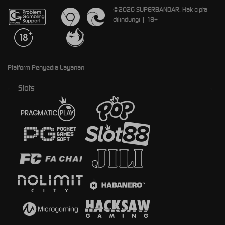
©2026 SUPERBANDAR. Hak cipta
dilindungi | 18+
Platform Penyedia Layanan
Slots