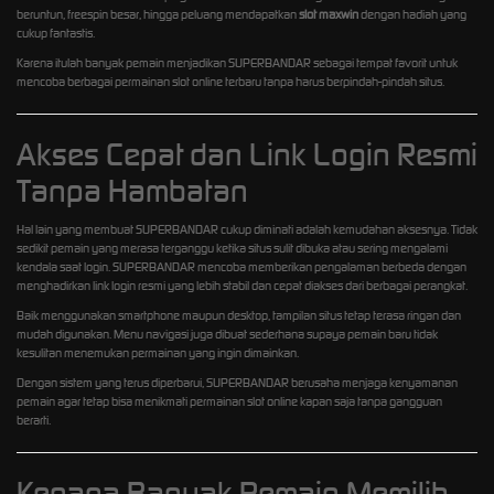
beruntun, freespin besar, hingga peluang mendapatkan
slot maxwin
dengan hadiah yang
cukup fantastis.
Karena itulah banyak pemain menjadikan SUPERBANDAR sebagai tempat favorit untuk
mencoba berbagai permainan slot online terbaru tanpa harus berpindah-pindah situs.
Akses Cepat dan Link Login Resmi
Tanpa Hambatan
Hal lain yang membuat SUPERBANDAR cukup diminati adalah kemudahan aksesnya. Tidak
sedikit pemain yang merasa terganggu ketika situs sulit dibuka atau sering mengalami
kendala saat login. SUPERBANDAR mencoba memberikan pengalaman berbeda dengan
menghadirkan link login resmi yang lebih stabil dan cepat diakses dari berbagai perangkat.
Baik menggunakan smartphone maupun desktop, tampilan situs tetap terasa ringan dan
mudah digunakan. Menu navigasi juga dibuat sederhana supaya pemain baru tidak
kesulitan menemukan permainan yang ingin dimainkan.
Dengan sistem yang terus diperbarui, SUPERBANDAR berusaha menjaga kenyamanan
pemain agar tetap bisa menikmati permainan slot online kapan saja tanpa gangguan
berarti.
Kenapa Banyak Pemain Memilih