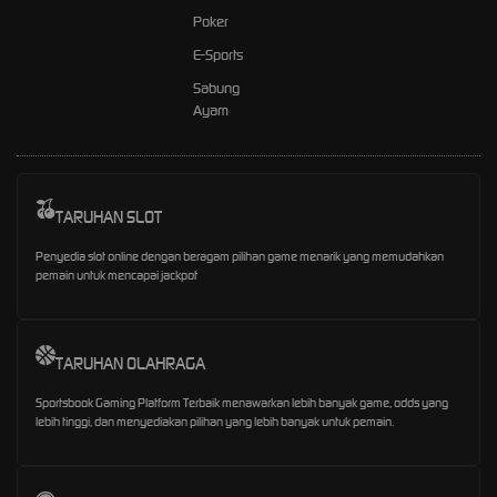
Poker
E-Sports
Sabung
Ayam
TARUHAN SLOT
Penyedia slot online dengan beragam pilihan game menarik yang memudahkan
pemain untuk mencapai jackpot
TARUHAN OLAHRAGA
Sportsbook Gaming Platform Terbaik menawarkan lebih banyak game, odds yang
lebih tinggi, dan menyediakan pilihan yang lebih banyak untuk pemain.