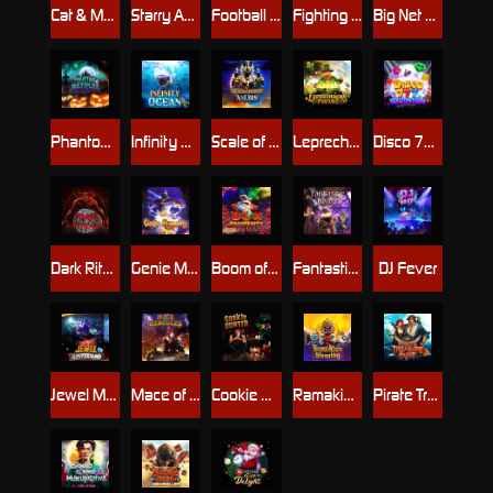
Cat & Mouse
Starry Adventure
Football Fever
Fighting Bull
Big Net Bass
Phantom Multiplier
Infinity Ocean
Scale of Heaven: Anubis
Leprechaun’s Fortune
Disco 777 Hold and Win
Dark Ritual
Genie Mystery
Boom of Prosperity
Fantastic Beast
DJ Fever
Jewel Mastermind
Mace of Hercules
Cookie Hunter
Ramakien Blessing
Pirate Treasure Hunt