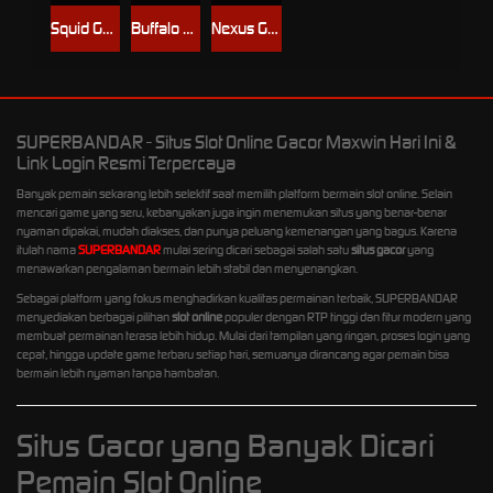
Squid Game 2: Mukunghwa
Buffalo Rush HIGHROLLER
Nexus Gift Delight
SUPERBANDAR - Situs Slot Online Gacor Maxwin Hari Ini &
Link Login Resmi Terpercaya
Banyak pemain sekarang lebih selektif saat memilih platform bermain slot online. Selain
mencari game yang seru, kebanyakan juga ingin menemukan situs yang benar-benar
nyaman dipakai, mudah diakses, dan punya peluang kemenangan yang bagus. Karena
itulah nama
SUPERBANDAR
mulai sering dicari sebagai salah satu
situs gacor
yang
menawarkan pengalaman bermain lebih stabil dan menyenangkan.
Sebagai platform yang fokus menghadirkan kualitas permainan terbaik, SUPERBANDAR
menyediakan berbagai pilihan
slot online
populer dengan RTP tinggi dan fitur modern yang
membuat permainan terasa lebih hidup. Mulai dari tampilan yang ringan, proses login yang
cepat, hingga update game terbaru setiap hari, semuanya dirancang agar pemain bisa
bermain lebih nyaman tanpa hambatan.
Situs Gacor yang Banyak Dicari
Pemain Slot Online