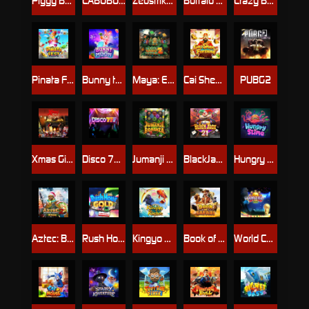
Piggy Bank Gold 2
LABUBU: Fall In Wild
Zeustrike Xmas
Buffalo Rush
Crazy Bounty: Jackpot
Pinata Fest
Bunny to the Moon
Maya: Elemental Totem 2
Cai Shen Fortune
PUBG2
Xmas Gift Delight
Disco 777
Jumanji Bonanza
BlackJack21
Hungry Slime
Aztec: Bonus Hunt 2 Xmas
Rush Hour Gold
Kingyo Riches
Book of Safari
World Cup Final