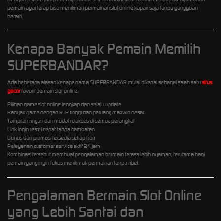
pemain agar tetap bisa menikmati permainan slot online kapan saja tanpa gangguan
berarti.
Kenapa Banyak Pemain Memilih
SUPERBANDAR?
Ada beberapa alasan kenapa nama SUPERBANDAR mulai dikenal sebagai salah satu
situs
gacor
favorit pemain slot online:
Pilihan game slot online lengkap dan selalu update
Banyak game dengan RTP tinggi dan peluang maxwin besar
Tampilan ringan dan mudah diakses di semua perangkat
Link login resmi cepat tanpa hambatan
Bonus dan promosi tersedia setiap hari
Pelayanan customer service aktif 24 jam
Kombinasi tersebut membuat pengalaman bermain terasa lebih nyaman, terutama bagi
pemain yang ingin fokus menikmati permainan tanpa ribet.
Pengalaman Bermain Slot Online
yang Lebih Santai dan