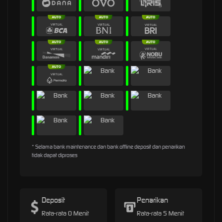
* Selama bank maintenance dan bank offline deposit dan penarikan
tidak dapat diproses
Deposit
Penarikan
Rata-rata 0 Menit
Rata-rata 5 Menit