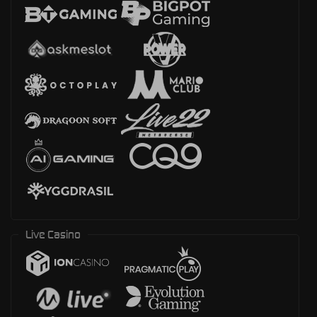
Live Casino