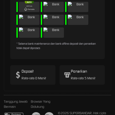
* Selama bank maintenance dan bank offline deposit dan penarikan
tidak dapat diproses
Deposit
Penarikan
Rata-rata 0 Menit
Rata-rata 5 Menit
Tanggung Jawab
Browser Yang
Bermain
Didukung
©2026 SUPERBANDAR. Hak cipta