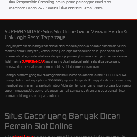
fitur
Responsible Gambling
, tim layanan pelanggan kami siap
membantu Anda 24/7 melalui live chat atau email resmi.
SUPERBANDAR - Situs Slot Online Gacor Maxwin Hari Ini &
Link Login Resmi Terpercaya
Banyak pemain sekarang lebih selektif saat memilih platform bermain slot online. Selain
mencari game yang seru, kebanyakan juga ingin menemukan situs yang benar-benar
nyaman dipakai, mudah diakses, dan punya peluang kemenangan yang bagus. Karena
itulah nama
SUPERBANDAR
mulai sering dicari sebagai salah satu
situs gacor
yang
menawarkan pengalaman bermain lebih stabil dan menyenangkan.
Sebagai platform yang fokus menghadirkan kualitas permainan terbaik, SUPERBANDAR
menyediakan berbagai pilihan
slot online
populer dengan RTP tinggi dan fitur modern yang
membuat permainan terasa lebih hidup. Mulai dari tampilan yang ringan, proses login yang
cepat, hingga update game terbaru setiap hari, semuanya dirancang agar pemain bisa
bermain lebih nyaman tanpa hambatan.
Situs Gacor yang Banyak Dicari
Pemain Slot Online
Istilah
situs slot gacor
sekarang memang sudah sangat populer di kalangan pemain slot