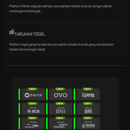
Platform Pilihan bagi perusahaan-perusahaan terbaik di dunia, dengan pilihan
variasi game terbanyak
TARUHAN TOGEL
Platform togel yang menarik dari perusahan terbaik di dunia yang menawarkan
hadiah kemenangan besar