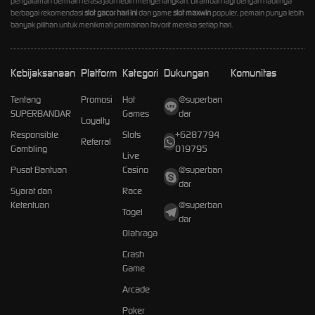
pengalaman bermain terasa jauh lebih menyenangkan. Ditambah lagi dengan hadirnya
berbagai rekomendasi
slot gacor hari ini
dan game
slot maxwin
populer, pemain punya lebih
banyak pilihan untuk menikmati permainan favorit mereka setiap hari.
Kebijaksanaan
Platform
Kategori
Dukungan
Komunitas
Tentang
Promosi
Hot
@superban
SUPERBANDAR
Games
dar
Loyalty
Responsible
Slots
+6287794
Referral
Gambling
019795
Live
Pusat Bantuan
Casino
@superban
dar
Syarat dan
Race
Ketentuan
@superban
Togel
dar
Olahraga
Crash
Game
Arcade
Poker