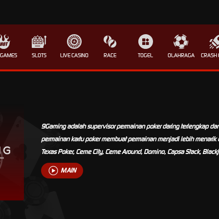
 GAMES
SLOTS
LIVE CASINO
RACE
TOGEL
OLAHRAGA
CRASH
9Gaming adalah supervisor permainan poker daring terlengkap dan 
permainan kartu poker membuat permainan menjadi lebih menarik 
Texas Poker, Ceme City, Ceme Around, Domino, Capsa Stack, Blac
MAIN