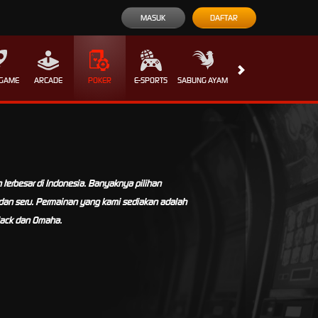
MASUK
DAFTAR
 GAME
ARCADE
POKER
E-SPORTS
SABUNG AYAM
PROMOSI
terbesar di Indonesia. Banyaknya pilihan
dan seru. Permainan yang kami sediakan adalah
kjack dan Omaha.