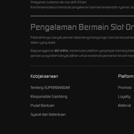
Pelayanan customer service aktif 24 jam
Kombinasi tersebut membuat pengalaman bermain terasa lebih nyaman, ter
Pengalaman Bermain Slot O
Pada akhirnya, banyak pemain sebenarnya hanya ingin mencari tempat be
sistem yang stabil.
Bagi penggemar
slot online
, menemukan platform yang tepat memang bisa
pemain punya lebih banyak pilihan untuk menikmati permainan favorit merek
Kebijaksanaan
Platform
Tentang SUPERBANDAR
Promosi
Responsible Gambling
Loyalty
Pusat Bantuan
Referral
Syarat dan Ketentuan