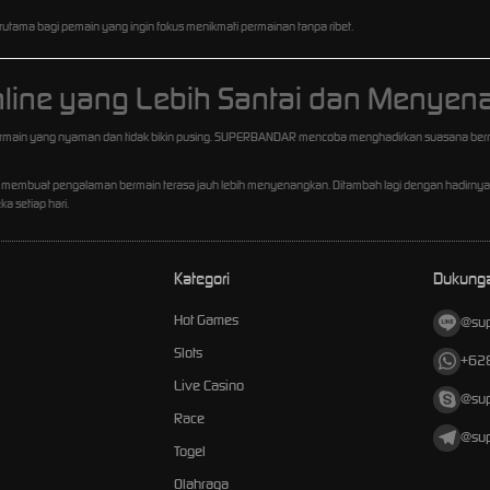
utama bagi pemain yang ingin fokus menikmati permainan tanpa ribet.
nline yang Lebih Santai dan Menye
rmain yang nyaman dan tidak bikin pusing. SUPERBANDAR mencoba menghadirkan suasana bermain
 membuat pengalaman bermain terasa jauh lebih menyenangkan. Ditambah lagi dengan hadirny
a setiap hari.
Kategori
Dukung
Hot Games
@sup
Slots
+62
Live Casino
@sup
Race
@sup
Togel
Olahraga