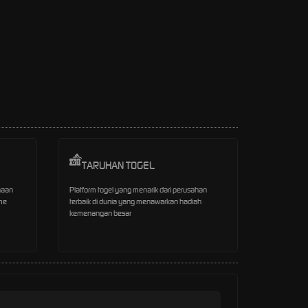
TARUHAN TOGEL
haan
Platform togel yang menarik dari perusahan
ame
terbaik di dunia yang menawarkan hadiah
kemenangan besar