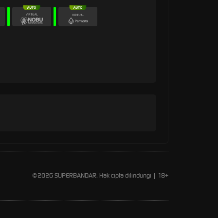
©2026 SUPERBANDAR. Hak cipta dilindungi | 18+