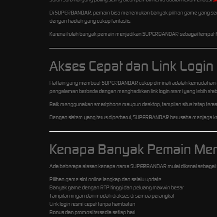
Di SUPERBANDAR, pemain bisa menemukan banyak pilihan game yang seda
dengan hadiah yang cukup fantastis.
Karena itulah banyak pemain menjadikan SUPERBANDAR sebagai tempat favo
Akses Cepat dan Link Logi
Hal lain yang membuat SUPERBANDAR cukup diminati adalah kemudahan aks
pengalaman berbeda dengan menghadirkan link login resmi yang lebih stabil
Baik menggunakan smartphone maupun desktop, tampilan situs tetap teras
Dengan sistem yang terus diperbarui, SUPERBANDAR berusaha menjaga ken
Kenapa Banyak Pemain Me
Ada beberapa alasan kenapa nama SUPERBANDAR mulai dikenal sebagai 
Pilihan game slot online lengkap dan selalu update
Banyak game dengan RTP tinggi dan peluang maxwin besar
Tampilan ringan dan mudah diakses di semua perangkat
Link login resmi cepat tanpa hambatan
Bonus dan promosi tersedia setiap hari