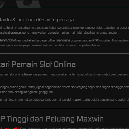
ri Ini & Link Login Resmi Terpercaya
t online. Selain mencari game yang seru, kebanyakan juga ingin menemukan situs yang benar-be
h satu
situs gacor
yang menawarkan pengalaman bermain lebih stabil dan menyenangkan.
SUPERBANDAR menyediakan berbagai pilihan
slot online
populer dengan RTP tinggi dan fitur modern
 semuanya dirancang agar pemain bisa bermain lebih nyaman tanpa hambatan.
ari Pemain Slot Online
main slot online. Biasanya, pemain menggunakan istilah tersebut untuk menyebut platform yang
k pilihan game, tetapi juga menghadirkan sistem server yang cepat dan ringan sehingga permain
f dan tidak sering mengalami gangguan.
i. Pemain bisa menemukan berbagai jenis permainan
slot maxwin
dari provider populer yang sudah di
RTP Tinggi dan Peluang Maxwin
ot gacor hari ini
. Banyak pemain percaya bahwa game tertentu memiliki performa lebih baik di waktu