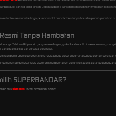
ng populer dan ramai dimainkan. Beberapa game bahkan dikenal sering memberikan kemenanga
rit untuk mencoba berbagai permainan slot online terbaru tanpa harus berpindah-pindah situs.
n Resmi Tanpa Hambatan
esnya. Tidak sedikit pemain yang merasa terganggu ketika situs sulit dibuka atau sering me
 dan cepat diakses dari berbagai perangkat.
a ringan dan mudah digunakan. Menu navigasi juga dibuat sederhana supaya pemain baru tidak 
yamanan pemain agar tetap bisa menikmati permainan slot online kapan saja tanpa gangguan be
milih SUPERBANDAR?
salah satu
situs gacor
favorit pemain slot online: