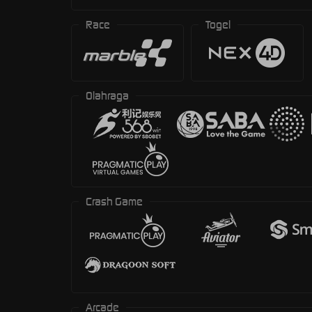
Race
Togel
Olahraga
Crash Game
Arcade