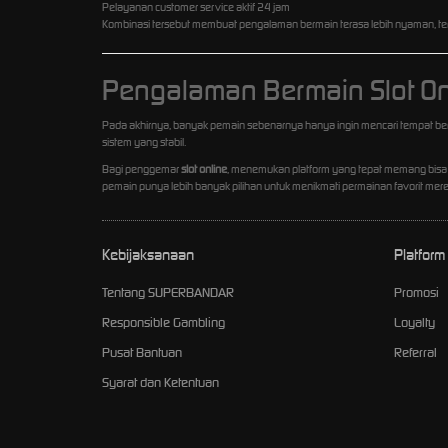
Pelayanan customer service aktif 24 jam
Kombinasi tersebut membuat pengalaman bermain terasa lebih nyaman, ter
Pengalaman Bermain Slot O
Pada akhirnya, banyak pemain sebenarnya hanya ingin mencari tempat be
sistem yang stabil.
Bagi penggemar
slot online
, menemukan platform yang tepat memang bisa
pemain punya lebih banyak pilihan untuk menikmati permainan favorit merek
Kebijaksanaan
Platform
Tentang SUPERBANDAR
Promosi
Responsible Gambling
Loyalty
Pusat Bantuan
Referral
Syarat dan Ketentuan