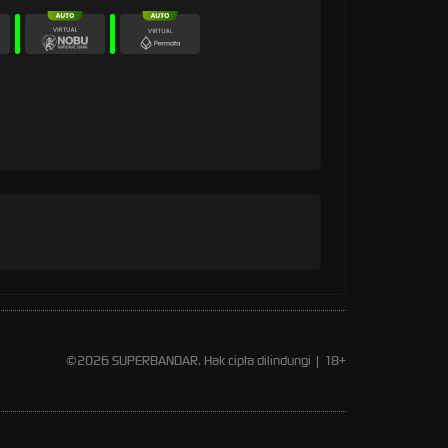
©2026 SUPERBANDAR. Hak cipta dilindungi | 18+