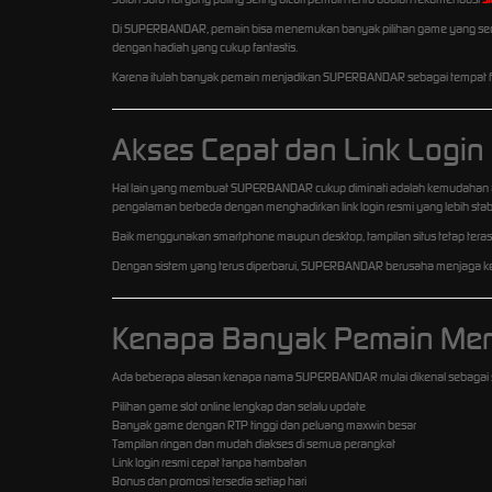
Di SUPERBANDAR, pemain bisa menemukan banyak pilihan game yang seda
dengan hadiah yang cukup fantastis.
Karena itulah banyak pemain menjadikan SUPERBANDAR sebagai tempat favo
Akses Cepat dan Link Logi
Hal lain yang membuat SUPERBANDAR cukup diminati adalah kemudahan aks
pengalaman berbeda dengan menghadirkan link login resmi yang lebih stabil
Baik menggunakan smartphone maupun desktop, tampilan situs tetap teras
Dengan sistem yang terus diperbarui, SUPERBANDAR berusaha menjaga ken
Kenapa Banyak Pemain Me
Ada beberapa alasan kenapa nama SUPERBANDAR mulai dikenal sebagai 
Pilihan game slot online lengkap dan selalu update
Banyak game dengan RTP tinggi dan peluang maxwin besar
Tampilan ringan dan mudah diakses di semua perangkat
Link login resmi cepat tanpa hambatan
Bonus dan promosi tersedia setiap hari