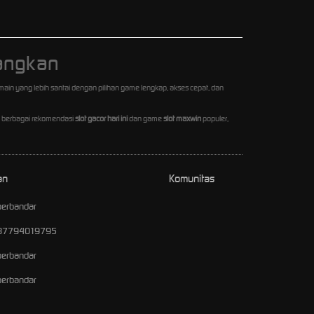
nangkan
 yang lebih santai dengan pilihan game lengkap, akses cepat, dan
a berbagai rekomendasi
slot gacor hari ini
dan game
slot maxwin
populer,
an
Komunitas
erbandar
87794019795
erbandar
erbandar