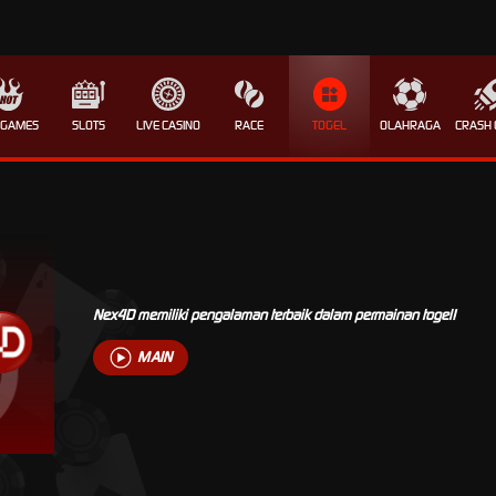
 GAMES
SLOTS
LIVE CASINO
RACE
TOGEL
OLAHRAGA
CRASH
Nex4D memiliki pengalaman terbaik dalam permainan togel!
MAIN