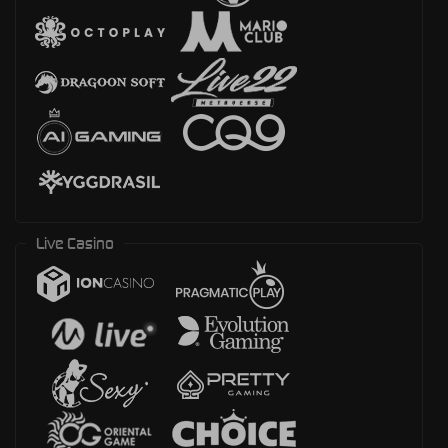
Live Casino