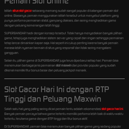
Pemain Slot Online
Istilah
situs slot gacor
sekarang memang sudah sangat populer di kalangan pemain slot
online. Biasanya, pemain menggunakan istilah tersebut untuk menyebut platform yang
punya performa permainan stabil, gampang diakses, dan sering menghadirkan game
dengan peluang kemenangan lebih tinggi.
SUPERBANDAR hadir dengan konsep tersebut. Tidak hanya menyediakan banyak pilihan
game, tetapi juga menghadirkan sistem server yang cepat dan ringan sehingga permainan
tetap lancar dimainkan kapan saja. Hal seperti ini cukup penting karena banyak pemain
merasa lebih nyaman bermain di situs yang responsif dan tidak sering mengalami
gangguan.
Selain itu, pilihan game di SUPERBANDAR juga terus diperbarui setiap hari. Pemain bisa
menemukan berbagai jenis permainan
slot maxwin
dari provider populer yang sudah
dikenal memiliki fitur bonus besar dan peluang jackpot menarik.
Slot Gacor Hari Ini dengan RTP
Tinggi dan Peluang Maxwin
Salah satu hal yang paling sering dicari pemain tentu adalah rekomendasi
slot gacor hari ini
.
Banyak pemain percaya bahwa game tertentu memiliki performa lebih baik di waktu-waktu
tertentu, terutama game dengan RTP tinggi dan fitur bonus aktif.
Di SUPERBANDAR, pemain bisa menemukan banyak pilihan game yang sedang populer