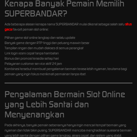
Kenapa Banyak Pemain Memilih
SUPERBANDAR?
Ada beberapa alasan kenapa nama SUPERBANDAR mulai dikenal sebagai salah satu
situs
gacor
favorit pemain slot online:
Pilihan game slot online lengkap dan selalu update
Banyak game dengan RTP tinggi dan peluang maxwin besar
Tampilan ringan dan mudah diakses di semua perangkat
Link login resmi cepat tanpa hambatan
Bonus dan promosi tersedia setiap hari
Pelayanan customer service aktif 24 jam
Kombinasi tersebut membuat pengalaman bermain terasa lebih nyaman, terutama bagi
pemain yang ingin fokus menikmati permainan tanpa ribet.
Pengalaman Bermain Slot Online
yang Lebih Santai dan
Menyenangkan
Pada akhirnya, banyak pemain sebenarnya hanya ingin mencari tempat bermain yang
nyaman dan tidak bikin pusing. SUPERBANDAR mencoba menghadirkan suasana bermain
yang lebih santai dengan pilihan game lengkap, akses cepat, dan sistem yang stabil.