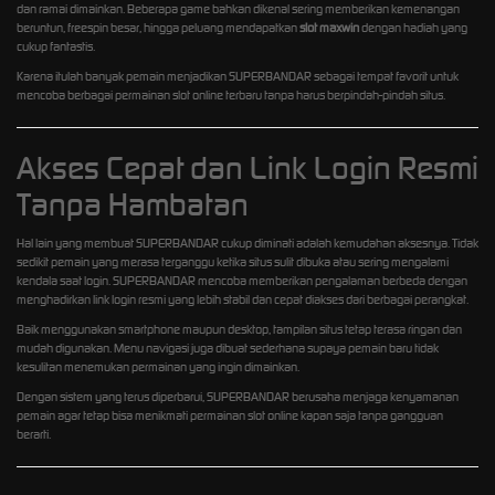
dan ramai dimainkan. Beberapa game bahkan dikenal sering memberikan kemenangan
beruntun, freespin besar, hingga peluang mendapatkan
slot maxwin
dengan hadiah yang
cukup fantastis.
Karena itulah banyak pemain menjadikan SUPERBANDAR sebagai tempat favorit untuk
mencoba berbagai permainan slot online terbaru tanpa harus berpindah-pindah situs.
Akses Cepat dan Link Login Resmi
Tanpa Hambatan
Hal lain yang membuat SUPERBANDAR cukup diminati adalah kemudahan aksesnya. Tidak
sedikit pemain yang merasa terganggu ketika situs sulit dibuka atau sering mengalami
kendala saat login. SUPERBANDAR mencoba memberikan pengalaman berbeda dengan
menghadirkan link login resmi yang lebih stabil dan cepat diakses dari berbagai perangkat.
Baik menggunakan smartphone maupun desktop, tampilan situs tetap terasa ringan dan
mudah digunakan. Menu navigasi juga dibuat sederhana supaya pemain baru tidak
kesulitan menemukan permainan yang ingin dimainkan.
Dengan sistem yang terus diperbarui, SUPERBANDAR berusaha menjaga kenyamanan
pemain agar tetap bisa menikmati permainan slot online kapan saja tanpa gangguan
berarti.