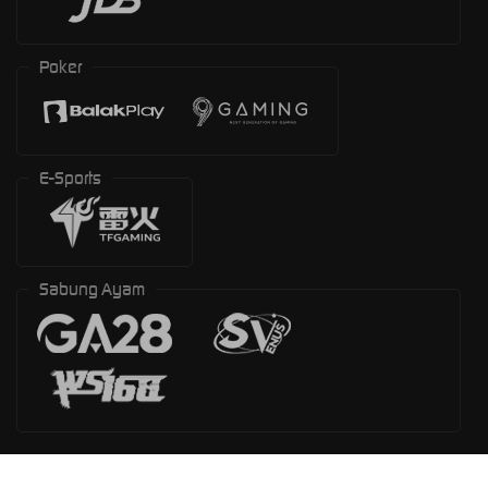
Poker
E-Sports
Sabung Ayam