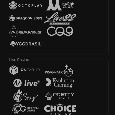
Live Casino