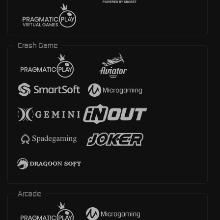
Crash Game
Arcade