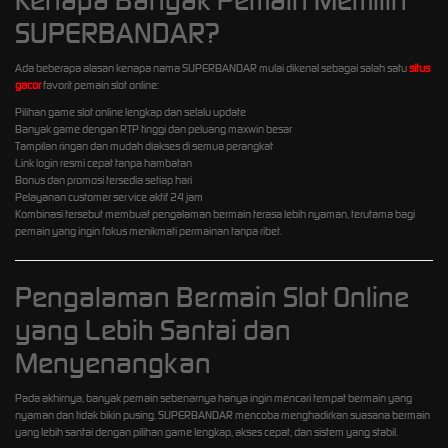
SUPERBANDAR?
Ada beberapa alasan kenapa nama SUPERBANDAR mulai dikenal sebagai salah satu
situs
gacor
favorit pemain slot online:
Pilihan game slot online lengkap dan selalu update
Banyak game dengan RTP tinggi dan peluang maxwin besar
Tampilan ringan dan mudah diakses di semua perangkat
Link login resmi cepat tanpa hambatan
Bonus dan promosi tersedia setiap hari
Pelayanan customer service aktif 24 jam
Kombinasi tersebut membuat pengalaman bermain terasa lebih nyaman, terutama bagi
pemain yang ingin fokus menikmati permainan tanpa ribet.
Pengalaman Bermain Slot Online
yang Lebih Santai dan
Menyenangkan
Pada akhirnya, banyak pemain sebenarnya hanya ingin mencari tempat bermain yang
nyaman dan tidak bikin pusing. SUPERBANDAR mencoba menghadirkan suasana bermain
yang lebih santai dengan pilihan game lengkap, akses cepat, dan sistem yang stabil.