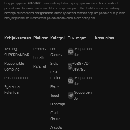
Bagi penggemar
slot online
, menemukan platform yang tepat memang bisa membuat
pengalaman bermain terasa jauh lebih menyenangkan. Ditambah lagi dengan hadirnya
berbagai rekomendasi
slot gacor hari ini
dan game
slot maxwin
populer, pemain punya lebih
banyak pilihan untuk menikmati permainan favorit mereka setiap hari.
Kebijaksanaan
Platform
Kategori
Dukungan
Komunitas
Tentang
Promosi
Hot
@superban
SUPERBANDAR
Games
dar
Loyalty
Responsible
Slots
+6287794
Referral
Gambling
019795
Live
Pusat Bantuan
Casino
@superban
dar
Syarat dan
Race
Ketentuan
@superban
Togel
dar
Olahraga
Crash
Game
Arcade