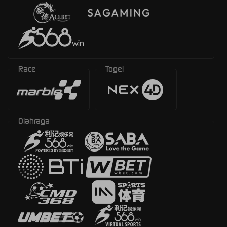
Race
Togel
Olahraga