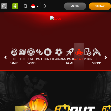
MASUK
DAFTAR
HOT
SLOTS
LIVE
RACE
TOGEL
OLAHRAGA
CRASH
ARCADE
POKER
E-
SABUN
GAMES
CASINO
GAME
SPORTS
AYAM