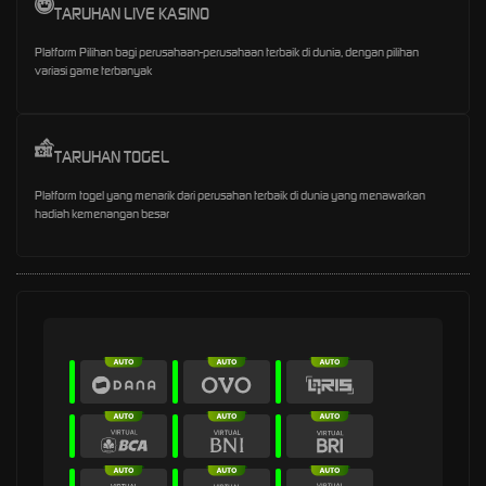
TARUHAN LIVE KASINO
Platform Pilihan bagi perusahaan-perusahaan terbaik di dunia, dengan pilihan
variasi game terbanyak
TARUHAN TOGEL
Platform togel yang menarik dari perusahan terbaik di dunia yang menawarkan
hadiah kemenangan besar