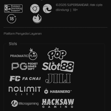
©2026 SUPERBANDAR. Hak cipta
dilindungi | 18+
Platform Penyedia Layanan
Slots