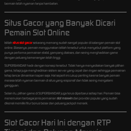
bermain lebih nyaman tanpa hambatan.
Situs Gacor yang Banyak Dicari
Pemain Slot Online
Istilah
situs slot gacor
sekarang memang sudah sangat populer di kalangan pemain slot
online. Biasanya, pemain menggunakan istilah tersebut untuk menyebut platform yang
punya performa permainan stabil, gampang diakses, dan sering menghadirkan game
dengan peluang kemenangan lebih tinggi.
SUPERBANDAR hadir dengan konsep tersebut. Tidak hanya menyediakan banyak pilihan
game, tetapi juga menghadirkan sistem server yang cepat dan ringan sehingga permainan
tetap lancar dimainkan kapan saja. Hal seperti ini cukup penting karena banyak pemain
merasa lebih nyaman bermain di situs yang responsif dan tidak sering mengalami
gangguan.
Selain itu, pilihan game di SUPERBANDAR juga terus diperbarui setiap hari. Pemain bisa
menemukan berbagai jenis permainan
slot maxwin
dari provider populer yang sudah
dikenal memiliki fitur bonus besar dan peluang jackpot menarik.
Slot Gacor Hari Ini dengan RTP