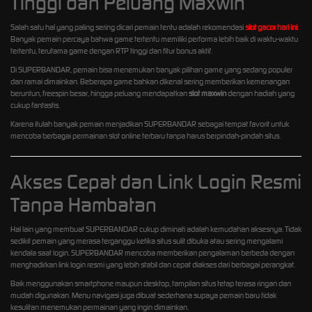
Tinggi dan Peluang Maxwin
Salah satu hal yang paling sering dicari pemain tentu adalah rekomendasi
slot gacor hari ini
.
Banyak pemain percaya bahwa game tertentu memiliki performa lebih baik di waktu-waktu
tertentu, terutama game dengan RTP tinggi dan fitur bonus aktif.
Di SUPERBANDAR, pemain bisa menemukan banyak pilihan game yang sedang populer
dan ramai dimainkan. Beberapa game bahkan dikenal sering memberikan kemenangan
beruntun, freespin besar, hingga peluang mendapatkan
slot maxwin
dengan hadiah yang
cukup fantastis.
Karena itulah banyak pemain menjadikan SUPERBANDAR sebagai tempat favorit untuk
mencoba berbagai permainan slot online terbaru tanpa harus berpindah-pindah situs.
Akses Cepat dan Link Login Resmi
Tanpa Hambatan
Hal lain yang membuat SUPERBANDAR cukup diminati adalah kemudahan aksesnya. Tidak
sedikit pemain yang merasa terganggu ketika situs sulit dibuka atau sering mengalami
kendala saat login. SUPERBANDAR mencoba memberikan pengalaman berbeda dengan
menghadirkan link login resmi yang lebih stabil dan cepat diakses dari berbagai perangkat.
Baik menggunakan smartphone maupun desktop, tampilan situs tetap terasa ringan dan
mudah digunakan. Menu navigasi juga dibuat sederhana supaya pemain baru tidak
kesulitan menemukan permainan yang ingin dimainkan.