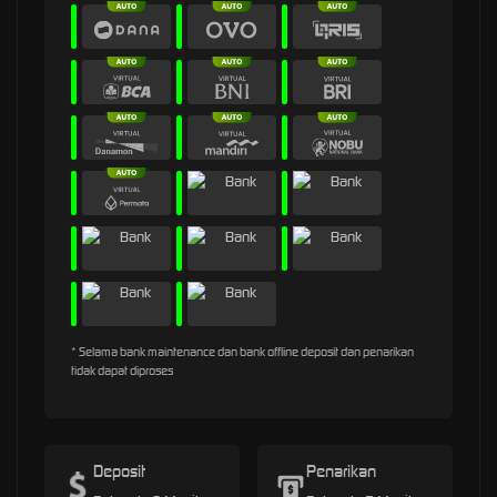
* Selama bank maintenance dan bank offline deposit dan penarikan
tidak dapat diproses
Deposit
Penarikan