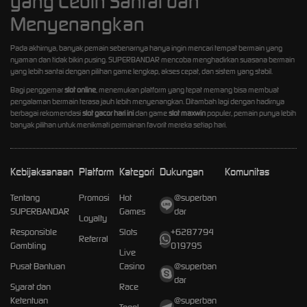
yang Lebih Santai dan
Menyenangkan
Pada akhirnya, banyak pemain sebenarnya hanya ingin mencari tempat bermain yang
nyaman dan tidak bikin pusing. SUPERBANDAR mencoba menghadirkan suasana bermain
yang lebih santai dengan pilihan game lengkap, akses cepat, dan sistem yang stabil.
Bagi penggemar
slot online
, menemukan platform yang tepat memang bisa membuat
pengalaman bermain terasa jauh lebih menyenangkan. Ditambah lagi dengan hadirnya
berbagai rekomendasi
slot gacor hari ini
dan game
slot maxwin
populer, pemain punya lebih
banyak pilihan untuk menikmati permainan favorit mereka setiap hari.
Kebijaksanaan
Platform
Kategori
Dukungan
Komunitas
Tentang
Promosi
Hot
@superban
SUPERBANDAR
Games
dar
Loyalty
Responsible
Slots
+6287794
Referral
Gambling
019795
Live
Pusat Bantuan
Casino
@superban
dar
Syarat dan
Race
Ketentuan
@superban