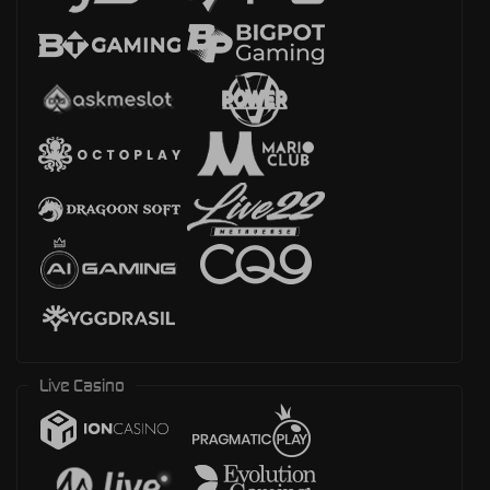
Live Casino