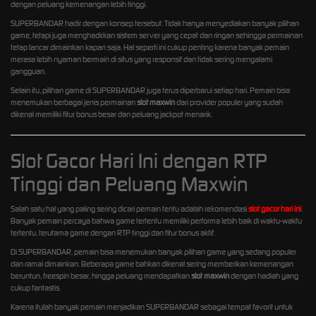
dengan peluang kemenangan lebih tinggi.
SUPERBANDAR hadir dengan konsep tersebut. Tidak hanya menyediakan banyak pilihan
game, tetapi juga menghadirkan sistem server yang cepat dan ringan sehingga permainan
tetap lancar dimainkan kapan saja. Hal seperti ini cukup penting karena banyak pemain
merasa lebih nyaman bermain di situs yang responsif dan tidak sering mengalami
gangguan.
Selain itu, pilihan game di SUPERBANDAR juga terus diperbarui setiap hari. Pemain bisa
menemukan berbagai jenis permainan
slot maxwin
dari provider populer yang sudah
dikenal memiliki fitur bonus besar dan peluang jackpot menarik.
Slot Gacor Hari Ini dengan RTP
Tinggi dan Peluang Maxwin
Salah satu hal yang paling sering dicari pemain tentu adalah rekomendasi
slot gacor hari ini
.
Banyak pemain percaya bahwa game tertentu memiliki performa lebih baik di waktu-waktu
tertentu, terutama game dengan RTP tinggi dan fitur bonus aktif.
Di SUPERBANDAR, pemain bisa menemukan banyak pilihan game yang sedang populer
dan ramai dimainkan. Beberapa game bahkan dikenal sering memberikan kemenangan
beruntun, freespin besar, hingga peluang mendapatkan
slot maxwin
dengan hadiah yang
cukup fantastis.
Karena itulah banyak pemain menjadikan SUPERBANDAR sebagai tempat favorit untuk