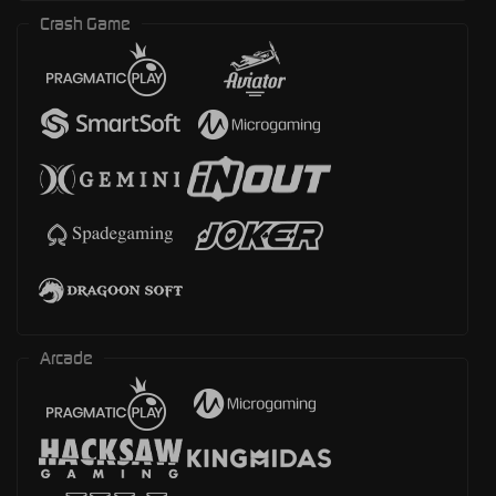
Crash Game
Arcade