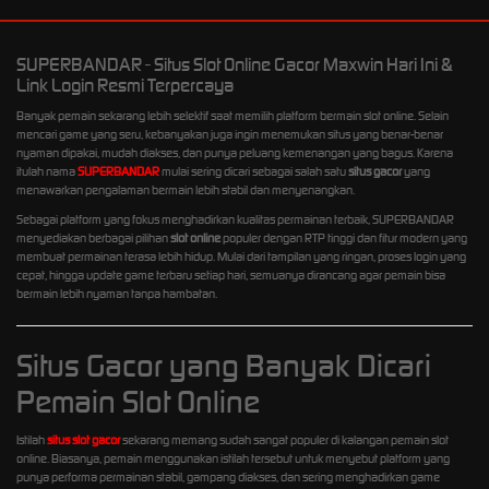
SUPERBANDAR - Situs Slot Online Gacor Maxwin Hari Ini &
Link Login Resmi Terpercaya
Banyak pemain sekarang lebih selektif saat memilih platform bermain slot online. Selain
mencari game yang seru, kebanyakan juga ingin menemukan situs yang benar-benar
nyaman dipakai, mudah diakses, dan punya peluang kemenangan yang bagus. Karena
itulah nama
SUPERBANDAR
mulai sering dicari sebagai salah satu
situs gacor
yang
menawarkan pengalaman bermain lebih stabil dan menyenangkan.
Sebagai platform yang fokus menghadirkan kualitas permainan terbaik, SUPERBANDAR
menyediakan berbagai pilihan
slot online
populer dengan RTP tinggi dan fitur modern yang
membuat permainan terasa lebih hidup. Mulai dari tampilan yang ringan, proses login yang
cepat, hingga update game terbaru setiap hari, semuanya dirancang agar pemain bisa
bermain lebih nyaman tanpa hambatan.
Situs Gacor yang Banyak Dicari
Pemain Slot Online
Istilah
situs slot gacor
sekarang memang sudah sangat populer di kalangan pemain slot
online. Biasanya, pemain menggunakan istilah tersebut untuk menyebut platform yang
punya performa permainan stabil, gampang diakses, dan sering menghadirkan game