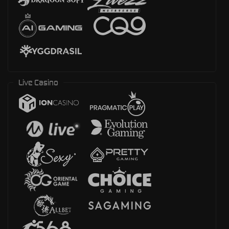
Live Casino