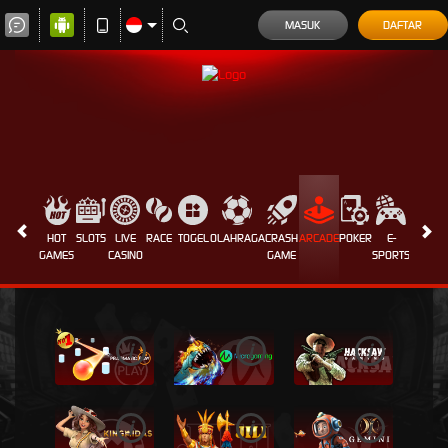
MASUK
DAFTAR
HOT
SLOTS
LIVE
RACE
TOGEL
OLAHRAGA
CRASH
ARCADE
POKER
E-
SABUN
GAMES
CASINO
GAME
SPORTS
AYAM
i
i
i
i
i
i