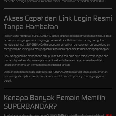
mencoba berbagai permainan slot online terbaru tanpa harus berpindah-pindah situs.
Akses Cepat dan Link Login Resmi
Tanpa Hambatan
Hal lain yang membuat SUPERBANDAR cukup diminati adalah kemudahan aksesnya. Tidak
sedikit pemain yang merasa terganggu ketika situs sulit dibuka atau sering mengalami
kendala saat login. SUPERBANDAR mencoba memberikan pengalaman berbeda dengan
menghadirkan link login resmi yang lebih stabil dan cepat diakses dari berbagai perangkat.
Baik menggunakan smartphone maupun desktop, tampilan situs tetap terasa ringan dan
mudah digunakan. Menu navigasi juga dibuat sederhana supaya pemain baru tidak
kesulitan menemukan permainan yang ingin dimainkan.
Dengan sistem yang terus diperbarui, SUPERBANDAR berusaha menjaga kenyamanan
pemain agar tetap bisa menikmati permainan slot online kapan saja tanpa gangguan
berarti.
Kenapa Banyak Pemain Memilih
SUPERBANDAR?
Ada beberapa alasan kenapa nama SUPERBANDAR mulai dikenal sebagai salah satu
situs