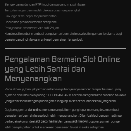
Banyak game dengan RTP tinggi dan peluang maxwin besar
Tampilan ringan dan mudah diakses di semua perangkat
Link login resmi cepat tanpa hambatan
Bonus dan promosi tersedia setiap hari
Pelayanan customer service aktif 24 jam
Kombinasi tersebut membuat pengalaman bermain terasa lebih nyaman, terutama bagi
pemain yang ingin fokus menikmati permainan tanpa ribet.
Pengalaman Bermain Slot Online
yang Lebih Santai dan
Menyenangkan
Pada akhirnya, banyak pemain sebenarnya hanya ingin mencari tempat bermain yang
nyaman dan tidak bikin pusing. SUPERBANDAR mencoba menghadirkan suasana bermain
yang lebih santai dengan pilihan game lengkap, akses cepat, dan sistem yang stabil.
Bagi penggemar
slot online
, menemukan platform yang tepat memang bisa membuat
pengalaman bermain terasa jauh lebih menyenangkan. Ditambah lagi dengan hadirnya
berbagai rekomendasi
slot gacor hari ini
dan game
slot maxwin
populer, pemain punya
lebih banyak pilihan untuk menikmati permainan favorit mereka setiap hari.