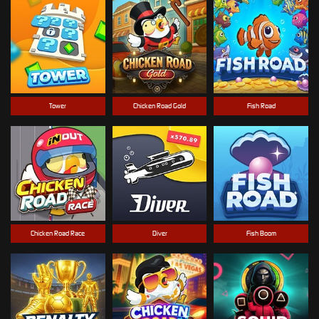
Tower
Chicken Road Gold
Fish Road
Chicken Road Race
Diver
Fish Boom