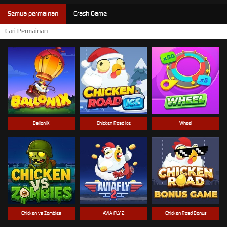
Semua permainan
Crash Game
BalloniX
Chicken Road Ice
Wheel
Chicken vs Zombies
AVIA FLY 2
Chicken Road Bonus