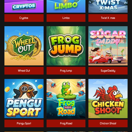
Cryptos
Limbo
Twist X-mas
Wheel Out
Frog Jump
SugarDaddy
Pengu Sport
Frog Road
Chicken Shoot