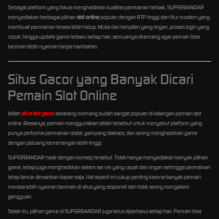
Sebagai platform yang fokus menghadirkan kualitas permainan terbaik, SUPERBANDAR
menyediakan berbagai pilihan
slot online
populer dengan RTP tinggi dan fitur modern yang
membuat permainan terasa lebih hidup. Mulai dari tampilan yang ringan, proses login yang
cepat, hingga update game terbaru setiap hari, semuanya dirancang agar pemain bisa
bermain lebih nyaman tanpa hambatan.
Situs Gacor yang Banyak Dicari
Pemain Slot Online
Istilah
situs slot gacor
sekarang memang sudah sangat populer di kalangan pemain slot
online. Biasanya, pemain menggunakan istilah tersebut untuk menyebut platform yang
punya performa permainan stabil, gampang diakses, dan sering menghadirkan game
dengan peluang kemenangan lebih tinggi.
SUPERBANDAR hadir dengan konsep tersebut. Tidak hanya menyediakan banyak pilihan
game, tetapi juga menghadirkan sistem server yang cepat dan ringan sehingga permainan
tetap lancar dimainkan kapan saja. Hal seperti ini cukup penting karena banyak pemain
merasa lebih nyaman bermain di situs yang responsif dan tidak sering mengalami
gangguan.
Selain itu, pilihan game di SUPERBANDAR juga terus diperbarui setiap hari. Pemain bisa