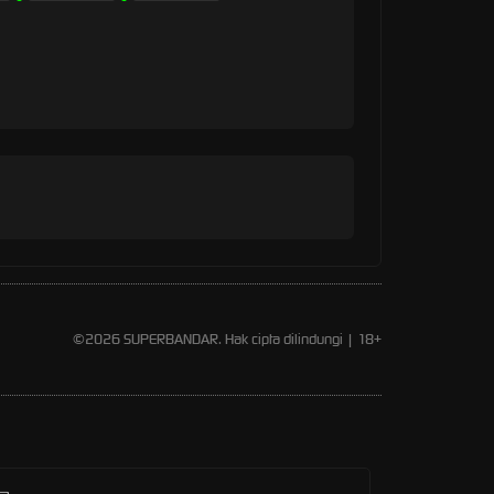
©2026 SUPERBANDAR. Hak cipta dilindungi | 18+