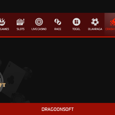
 GAMES
SLOTS
LIVE CASINO
RACE
TOGEL
OLAHRAGA
CRASH
DRAGOONSOFT