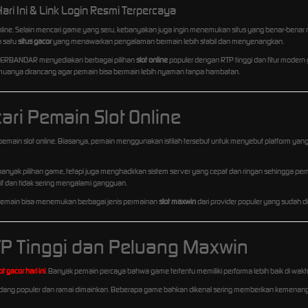
ri Ini & Link Login Resmi Terpercaya
t online. Selain mencari game yang seru, kebanyakan juga ingin menemukan situs yang benar-be
h satu
situs gacor
yang menawarkan pengalaman bermain lebih stabil dan menyenangkan.
SUPERBANDAR menyediakan berbagai pilihan
slot online
populer dengan RTP tinggi dan fitur modern
 semuanya dirancang agar pemain bisa bermain lebih nyaman tanpa hambatan.
ari Pemain Slot Online
main slot online. Biasanya, pemain menggunakan istilah tersebut untuk menyebut platform yang
k pilihan game, tetapi juga menghadirkan sistem server yang cepat dan ringan sehingga permain
f dan tidak sering mengalami gangguan.
i. Pemain bisa menemukan berbagai jenis permainan
slot maxwin
dari provider populer yang sudah di
RTP Tinggi dan Peluang Maxwin
ot gacor hari ini
. Banyak pemain percaya bahwa game tertentu memiliki performa lebih baik di waktu
ng populer dan ramai dimainkan. Beberapa game bahkan dikenal sering memberikan kemenanga