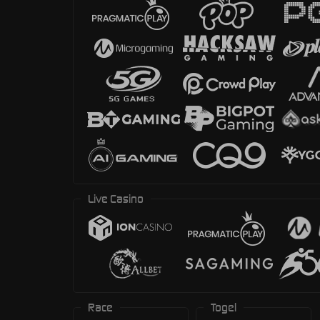
Live Casino
Race
Togel