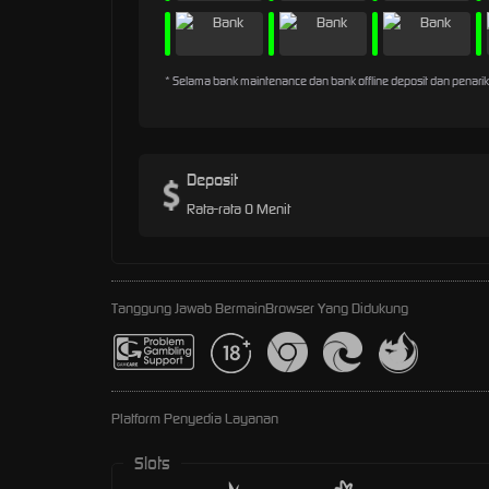
* Selama bank maintenance dan bank offline deposit dan penarik
Deposit
Rata-rata 0 Menit
Tanggung Jawab Bermain
Browser Yang Didukung
Platform Penyedia Layanan
Slots