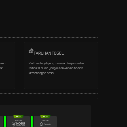
TARUHAN TOGEL
haan
Platform togel yang menarik dari perusahan
ame
terbaik di dunia yang menawarkan hadiah
kemenangan besar