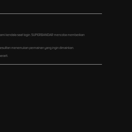
ngalami kendala saat login. SUPERBANDAR mencoba memberikan
kesulitan menemukan permainan yang ingin dimainkan.
rarti.