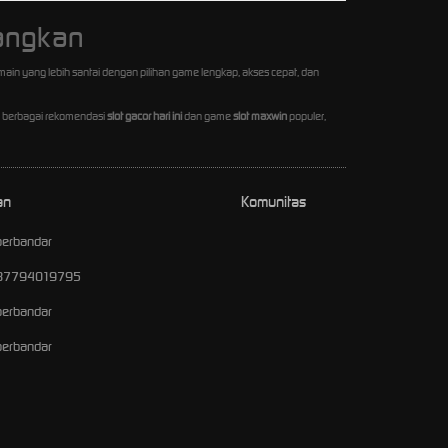
nangkan
 yang lebih santai dengan pilihan game lengkap, akses cepat, dan
a berbagai rekomendasi
slot gacor hari ini
dan game
slot maxwin
populer,
an
Komunitas
erbandar
87794019795
erbandar
erbandar