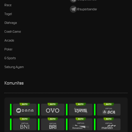
Race
@superbandar
Togel
Olahraga
Crash Game
Arcade
Poker
E-Sports
Sabung Ayam
Komunitas