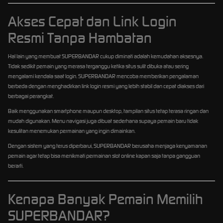
Akses Cepat dan Link Login
Resmi Tanpa Hambatan
Hal lain yang membuat SUPERBANDAR cukup diminati adalah kemudahan aksesnya.
Tidak sedikit pemain yang merasa terganggu ketika situs sulit dibuka atau sering
mengalami kendala saat login. SUPERBANDAR mencoba memberikan pengalaman
berbeda dengan menghadirkan link login resmi yang lebih stabil dan cepat diakses dari
berbagai perangkat.
Baik menggunakan smartphone maupun desktop, tampilan situs tetap terasa ringan dan
mudah digunakan. Menu navigasi juga dibuat sederhana supaya pemain baru tidak
kesulitan menemukan permainan yang ingin dimainkan.
Dengan sistem yang terus diperbarui, SUPERBANDAR berusaha menjaga kenyamanan
pemain agar tetap bisa menikmati permainan slot online kapan saja tanpa gangguan
berarti.
Kenapa Banyak Pemain Memilih
SUPERBANDAR?