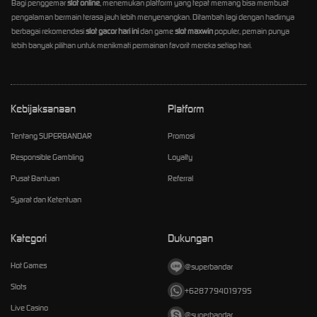
Bagi penggemar
slot online
, menemukan platform yang tepat memang bisa membuat
pengalaman bermain terasa jauh lebih menyenangkan. Ditambah lagi dengan hadirnya
berbagai rekomendasi
slot gacor hari ini
dan game
slot maxwin
populer, pemain punya
lebih banyak pilihan untuk menikmati permainan favorit mereka setiap hari.
Kebijaksanaan
Platform
Tentang SUPERBANDAR
Promosi
Responsible Gambling
Loyalty
Pusat Bantuan
Referral
Syarat dan Ketentuan
Kategori
Dukungan
Hot Games
@superbandar
Slots
+6287794019795
Live Casino
@superbandar