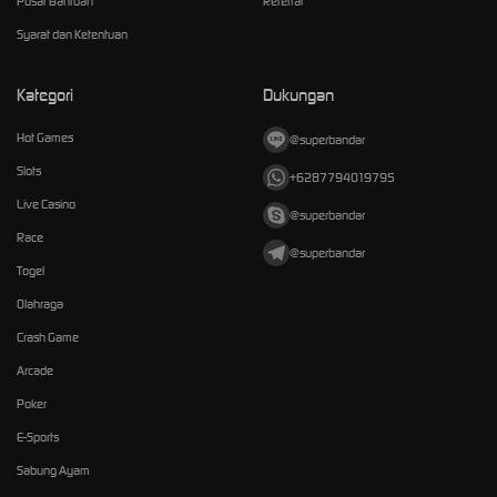
Pusat Bantuan
Referral
Syarat dan Ketentuan
Kategori
Dukungan
Hot Games
@superbandar
Slots
+6287794019795
Live Casino
@superbandar
Race
@superbandar
Togel
Olahraga
Crash Game
Arcade
Poker
E-Sports
Sabung Ayam