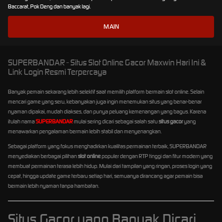
Baccarat, Pok Deng dan banyak lagi.
MAIN
SUPERBANDAR - Situs Slot Online Gacor Maxwin Hari Ini &
Link Login Resmi Terpercaya
Banyak pemain sekarang lebih selektif saat memilih platform bermain slot online. Selain
mencari game yang seru, kebanyakan juga ingin menemukan situs yang benar-benar
nyaman dipakai, mudah diakses, dan punya peluang kemenangan yang bagus. Karena
itulah nama
SUPERBANDAR
mulai sering dicari sebagai salah satu
situs gacor
yang
menawarkan pengalaman bermain lebih stabil dan menyenangkan.
Sebagai platform yang fokus menghadirkan kualitas permainan terbaik, SUPERBANDAR
menyediakan berbagai pilihan
slot online
populer dengan RTP tinggi dan fitur modern yang
membuat permainan terasa lebih hidup. Mulai dari tampilan yang ringan, proses login yang
cepat, hingga update game terbaru setiap hari, semuanya dirancang agar pemain bisa
bermain lebih nyaman tanpa hambatan.
Situs Gacor yang Banyak Dicari