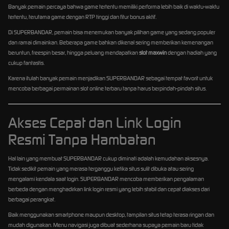
Banyak pemain percaya bahwa game tertentu memiliki performa lebih baik di waktu-waktu
tertentu, terutama game dengan RTP tinggi dan fitur bonus aktif.
Di SUPERBANDAR, pemain bisa menemukan banyak pilihan game yang sedang populer
dan ramai dimainkan. Beberapa game bahkan dikenal sering memberikan kemenangan
beruntun, freespin besar, hingga peluang mendapatkan
slot maxwin
dengan hadiah yang
cukup fantastis.
Karena itulah banyak pemain menjadikan SUPERBANDAR sebagai tempat favorit untuk
mencoba berbagai permainan slot online terbaru tanpa harus berpindah-pindah situs.
Akses Cepat dan Link Login
Resmi Tanpa Hambatan
Hal lain yang membuat SUPERBANDAR cukup diminati adalah kemudahan aksesnya.
Tidak sedikit pemain yang merasa terganggu ketika situs sulit dibuka atau sering
mengalami kendala saat login. SUPERBANDAR mencoba memberikan pengalaman
berbeda dengan menghadirkan link login resmi yang lebih stabil dan cepat diakses dari
berbagai perangkat.
Baik menggunakan smartphone maupun desktop, tampilan situs tetap terasa ringan dan
mudah digunakan. Menu navigasi juga dibuat sederhana supaya pemain baru tidak