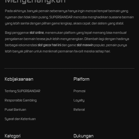
Pada akhirnya, banyak pemain sebenarnya hanya ingin mencari tempat bermain yang
nyaman dan tidak bikin pusing. SUPERBANDAR mencoba menghadirkan suasana bermain
yang lebih santai dengan pilihan game lengkap, akses cepat, dan sistem yang stabil.
Bagi penggemar
slot online
, menemukan platform yang tepat memang bisa membuat
pengalaman bermain terasa jauh lebih menyenangkan. Ditambah lagi dengan hadirnya
berbagai rekomendasi
slot gacor hari ini
dan game
slot maxwin
populer, pemain punya
lebih banyak pilihan untuk menikmati permainan favorit mereka setiap hari.
Kebijaksanaan
Platform
Tentang SUPERBANDAR
Promosi
Responsible Gambling
Loyalty
Pusat Bantuan
Referral
Syarat dan Ketentuan
Kategori
Dukungan