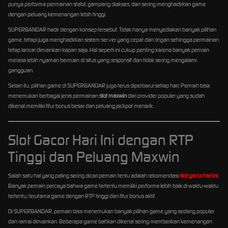
punya performa permainan stabil, gampang diakses, dan sering menghadirkan game
dengan peluang kemenangan lebih tinggi.
SUPERBANDAR hadir dengan konsep tersebut. Tidak hanya menyediakan banyak pilihan
game, tetapi juga menghadirkan sistem server yang cepat dan ringan sehingga permainan
tetap lancar dimainkan kapan saja. Hal seperti ini cukup penting karena banyak pemain
merasa lebih nyaman bermain di situs yang responsif dan tidak sering mengalami
gangguan.
Selain itu, pilihan game di SUPERBANDAR juga terus diperbarui setiap hari. Pemain bisa
menemukan berbagai jenis permainan
slot maxwin
dari provider populer yang sudah
dikenal memiliki fitur bonus besar dan peluang jackpot menarik.
Slot Gacor Hari Ini dengan RTP
Tinggi dan Peluang Maxwin
Salah satu hal yang paling sering dicari pemain tentu adalah rekomendasi
slot gacor hari ini
.
Banyak pemain percaya bahwa game tertentu memiliki performa lebih baik di waktu-waktu
tertentu, terutama game dengan RTP tinggi dan fitur bonus aktif.
Di SUPERBANDAR, pemain bisa menemukan banyak pilihan game yang sedang populer
dan ramai dimainkan. Beberapa game bahkan dikenal sering memberikan kemenangan