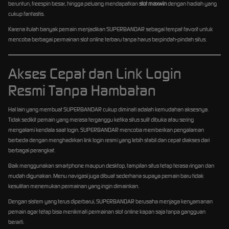
beruntun, freespin besar, hingga peluang mendapatkan
slot maxwin
dengan hadiah yang
cukup fantastis.
Karena itulah banyak pemain menjadikan SUPERBANDAR sebagai tempat favorit untuk
mencoba berbagai permainan slot online terbaru tanpa harus berpindah-pindah situs.
Akses Cepat dan Link Login
Resmi Tanpa Hambatan
Hal lain yang membuat SUPERBANDAR cukup diminati adalah kemudahan aksesnya.
Tidak sedikit pemain yang merasa terganggu ketika situs sulit dibuka atau sering
mengalami kendala saat login. SUPERBANDAR mencoba memberikan pengalaman
berbeda dengan menghadirkan link login resmi yang lebih stabil dan cepat diakses dari
berbagai perangkat.
Baik menggunakan smartphone maupun desktop, tampilan situs tetap terasa ringan dan
mudah digunakan. Menu navigasi juga dibuat sederhana supaya pemain baru tidak
kesulitan menemukan permainan yang ingin dimainkan.
Dengan sistem yang terus diperbarui, SUPERBANDAR berusaha menjaga kenyamanan
pemain agar tetap bisa menikmati permainan slot online kapan saja tanpa gangguan
berarti.