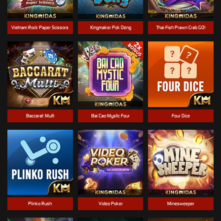
Vietnam Rock Paper Scissors
Kingmaker Pok Deng
Thai Fish Prawn Crab GO!
Baccarat: Multi
Bai Cao Mystic Four
Four Dice
Plinko Rush
Video Poker
Minesweeper