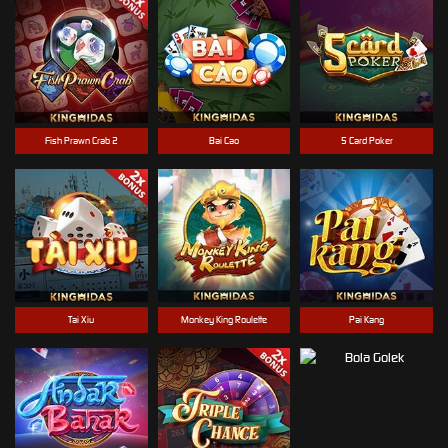
Fish Prawn Crab 2
Bai Cao
5 Card Poker
Tai Xiu
Monkey King Roulette
Pai Kang