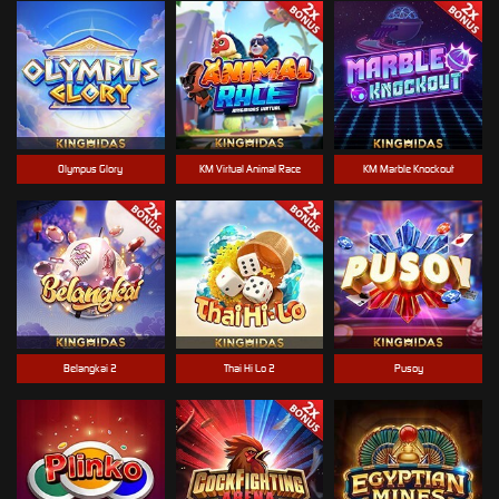
Olympus Glory
KM Virtual Animal Race
KM Marble Knockout
Belangkai 2
Thai Hi Lo 2
Pusoy