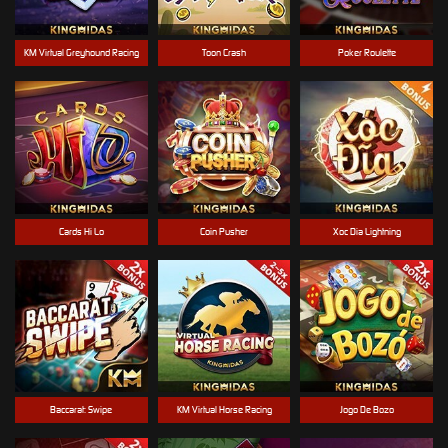
KM Virtual Greyhound Racing
Toon Crash
Poker Roulette
Cards Hi Lo
Coin Pusher
Xoc Dia Lightning
Baccarat: Swipe
KM Virtual Horse Racing
Jogo De Bozo