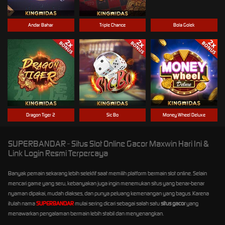
Andar Bahar
Triple Chance
Bola Golek
Dragon Tiger 2
Sic Bo
Money Wheel Deluxe
SUPERBANDAR - Situs Slot Online Gacor Maxwin Hari Ini &
Link Login Resmi Terpercaya
Banyak pemain sekarang lebih selektif saat memilih platform bermain slot online. Selain
mencari game yang seru, kebanyakan juga ingin menemukan situs yang benar-benar
nyaman dipakai, mudah diakses, dan punya peluang kemenangan yang bagus. Karena
itulah nama
SUPERBANDAR
mulai sering dicari sebagai salah satu
situs gacor
yang
menawarkan pengalaman bermain lebih stabil dan menyenangkan.